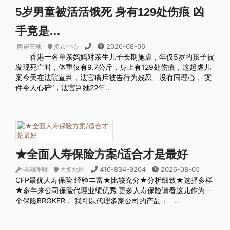
5岁男童被活活饿死 身有129处伤痕 凶
手竟是…
2026-08-06
两岸三地
多市中心
香港一名单亲妈妈对亲生儿子长期施虐，年仅5岁的孩子被
发现死亡时，体重仅有9.7公斤，身上有129处伤痕，这起虐儿
案今天在法院宣判，法官痛斥被告行为残忍、没有同理心，“案
件令人心碎”，法官判她22年…
★全面人寿保险方案/适合才是最好
416-834-9204
2026-08-05
金融理财
大多地区
CFP最优人寿保险 经验丰富★比较充分★分析细致★选择多样
★多年来公司保险代理业绩优秀 更多人寿保险请看这儿作为一
个保险BROKER， 我可以代理多家公司的产品： …