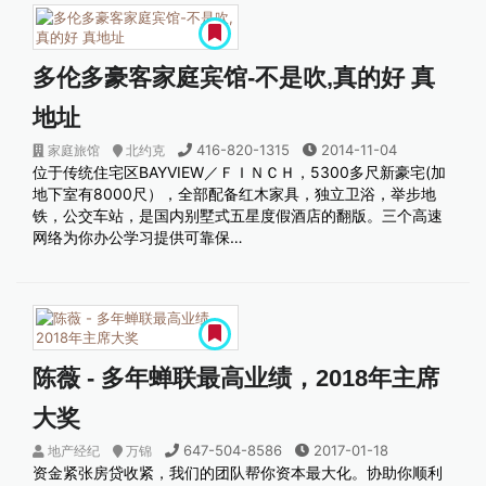
多伦多豪客家庭宾馆-不是吹,真的好 真
地址
416-820-1315
2014-11-04
家庭旅馆
北约克
位于传统住宅区BAYVIEW／ＦＩＮＣＨ，5300多尺新豪宅(加
地下室有8000尺），全部配备红木家具，独立卫浴，举步地
铁，公交车站，是国内别墅式五星度假酒店的翻版。三个高速
网络为你办公学习提供可靠保…
陈薇 - 多年蝉联最高业绩，2018年主席
大奖
647-504-8586
2017-01-18
地产经纪
万锦
资金紧张房贷收紧，我们的团队帮你资本最大化。协助你顺利