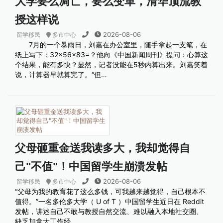
大学要么凋亡，要么变革，清华顶流教
授这样说
2026-08-06
留学移民
多市中心
7月的一个暴雨日，刘嘉在办公室里，随手拿起一支笔，在
纸上写下：32×56×83=？他向《中国新闻周刊》提问：心算这
个结果，能有多快？显然，记者没能在5秒内算出来。刘嘉笑着
说，计算器早就算完了。“但…
父母砸重金送我读多大，我却觉得自
己"不值"！中国留学生崩溃发帖
2026-08-06
留学移民
多市中心
“父母为我的教育花了这么多钱，可我越来越觉得，自己根本不
值得。”一名多伦多大学（ U of T ）中国留学生近日在 Reddit
发帖，讲述自己不敢与教授自然交流、难以融入本地社交圈、
缺乏加拿大工作经…