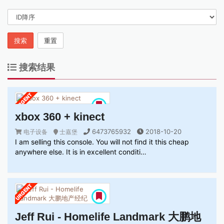
搜索
重置
搜索结果
xbox 360 + kinect
6473765932
2018-10-20
电子设备
士嘉堡
I am selling this console. You will not find it this cheap
anywhere else. It is in excellent conditi…
Jeff Rui - Homelife Landmark 大鹏地