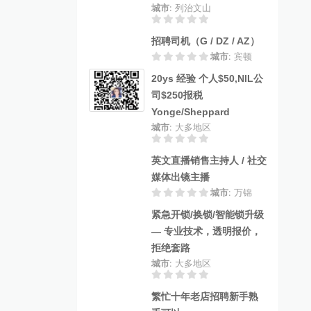
城市
: 列治文山
招聘司机（G / DZ / AZ）
城市
: 宾顿
20ys 经验 个人$50,NIL公
司$250报税
Yonge/Sheppard
城市
: 大多地区
英文直播销售主持人 / 社交
媒体出镜主播
城市
: 万锦
紧急开锁/换锁/智能锁升级
— 专业技术，透明报价，
拒绝套路
城市
: 大多地区
繁忙十年老店招聘新手熟