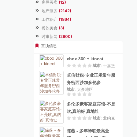
房屋买卖
(12)
地产服务
(2142)
工作职介
(1864)
餐饮美食
(3)
时事新闻
(2900)
置顶信息
xbox 360 + kinect
城市
: 士嘉堡
卓信财税-专业正规常年服
务密西沙加多伦多
城市
: 大多地区
多伦多豪客家庭宾馆-不是
吹,真的好 真地址
城市
: 北约克
陈薇 - 多年蝉联最高业