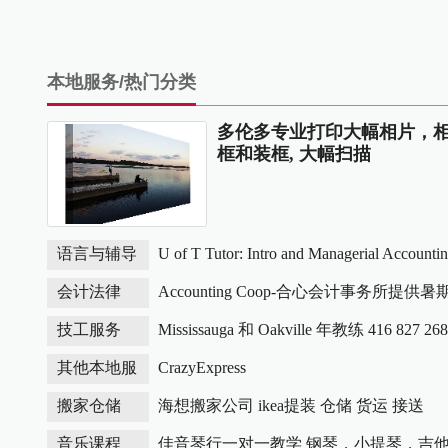
本地服务/热门分类
多伦多专业打印大幅相片，
框和装框, 大幅扫描
U of T Tutor: Intro and Managerial Accountin
语言与辅导
Finance
Accounting Coop-合心会计事务所提供暑期
会计法律
实习机会！！
Mississauga 和 Oakville 年教练 416 827 26
技工服务
CrazyExpress
其他本地服
务
海想搬家公司 ikea提装 仓储 货运 接送
搬家仓储
佳音琴行一对一教学 钢琴，小提琴，吉
音乐课程