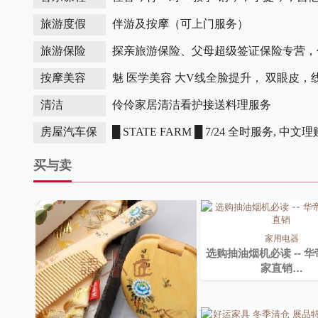
伴游及按摩（可上门服务）
旅游度假
探亲旅游保险、父母超级签证保险专营，
旅游保险
低！
魅 医学美容 大V线全脸提升， 双眼皮，
按摩美容
伶伶家居清洁看护接送料理服务
清洁
█ STATE FARM █ 7/24 全时服务, 中文理
房屋汽车保
险
买与卖
家用电器
选购抽油烟机必读 -- 
家直销…