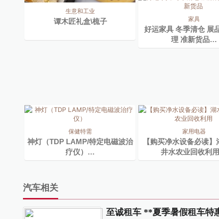
生意和工业
家具
谭木匠礼盒\梳子
好运家具 冬季清仓 展
理 准新货品…
保健特需
家用电器
神灯（TDP LAMP/特定电磁波治
【购买净水设备必读】
疗仪）…
井水农业回收利
汽车相关
至诚租车 **夏季暑假租车特惠