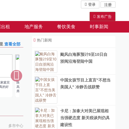
登录
注册
发布广告
屋出租
地产服务
餐饮美食
时事新闻
热门新闻
里
查看全部
颱风白海豚预计9至10日自
浙闽沿海登陆中国
中国女孩节目上直言"不想当
客家庭宾
陈薇 - 多年蝉联最
xbox 360 + kinect
Jeff Rui - Homelife
多伦多彩虹
美国人" 冷静舌战获赞
,真的好
高业绩，2018年主
La…
住宿,家庭
席大…
卡尼：加拿大对美已展现相
当强硬态度 新关税谈判仍具
建设性
多市中心