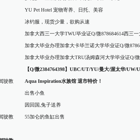
YU Pet Hotel 宠物寄养、日托、美容
冰钓服，现货少量，欲购从速
加拿大西三一大学TWU毕业证Q/微878684614西三
绩单
加拿大毕业办理加拿大卡毕兰诺大学毕业证Q/微87868
兰诺大学成绩单 Capilano
加拿大毕业办理加拿大TRU汤姆森河大学毕业证Q/微
878684614TRU汤姆森河大学成绩单 Tho
【Q/微2384764398】UBC/UT/YU/曼大/渥太华/UW/
考驾驶教
Diploma
Aqua Inspiration水族馆 退市特价！
出售小鱼
因回国,兔子送养
考驾驶教
55加仑的鱼缸出售