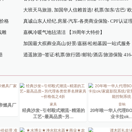
大班天马旅游, 加国华人信赖首选! 机票/加东/古巴/ 
价格
轮团
真诚山东人经纪.房屋-汽车-各类商业保险- CPF认证
线雕
嘉枫冷暖气地毡清洁 【39周年大特价】
加国最大殡葬业高山/好景/嘉丽/松柏墓园一站式服务
赔
逍遥旅游~签证/机票/旅行团//邮轮/酒店/旅游保险 416-49
家具
音响
华帝燃具厂
经典沙发~引邻殴式潮流~精湛的
20年唯一华人代理BOS
工艺~最高品质~另…
业卡拉ok