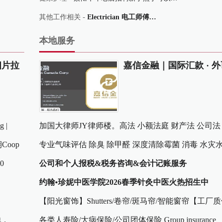
其他工作相关 -
Electrician 电工师傅…
本地服务
相片拉
嘉信金融｜国际汇款 · 
g |
加国大律师JY律师楼。高法 小额法庭 财产法 公司法
Coop
产法 婚姻法。
专业气味评估 除臭 除甲醛 深度清除霉菌 消毒 水灾
80
复一站式服务
公司和个人报税&税务咨询&会计记账服务
约翰•珍妮中医学院2026春季针灸中医火热招生中
【阳光窗饰】Shutters/卷帘/斑马帘/智能窗帘【工厂
他，
各类人寿险/大病保险/公司团体保险 Group insurance