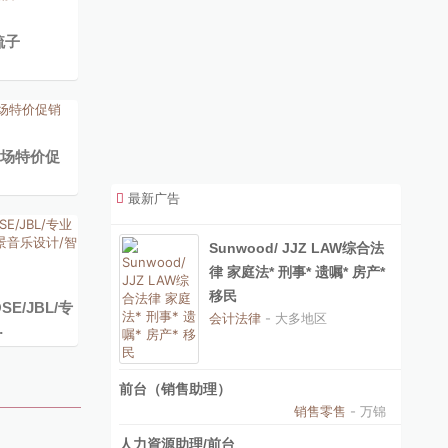
梳子
卖场特价促
最新广告
Sunwood/ JJZ LAW综合法
律 家庭法* 刑事* 遗嘱* 房产*
移民
E/JBL/专
会计法律
- 大多地区
…
前台（销售助理）
销售零售
- 万锦
人力資源助理/前台