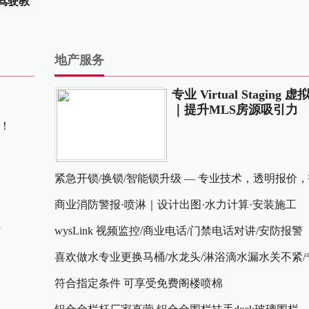
考驾驶教
地产服务
专业 Virtual Staging
｜提升MLS房源吸引力
务！
紧急开锁/换锁/智能锁升级 — 专业技术，透明报价
商业消防警报·喷淋｜设计出图·水力计算·安装施工
站
wysLink 视频监控/商业电话/门禁电话对讲/安防报警
）
喜欢做水专业更换马桶/水龙头/淋浴滴水漏水关不紧/
彻底解决厨房堵塞！
符合指定条件 可享受免费阁楼喷棉