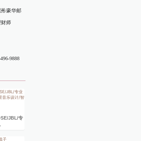
欧洲/豪华邮
理财师
6-9888
E/JBL/专
…