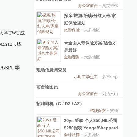
办公室前台
- 奥克维尔
探亲/旅游/陪读/分红人寿/家
庭保险规划
旅游保险
- 大多地区
一大学TWU成
★全面人寿保险方案/适合才
4614卡毕
是最好
金融理财
- 大多地区
UA/SFU等
现场信息调查员
小时工学生工
- 多市中心
前台绘图员
办公室前台
- 列治文山
招聘司机（G / DZ / AZ）
驾驶保安
- 宾顿
20ys 经验 个人$50,NIL公司
$250报税 Yonge/Sheppard
会计法律
- 大多地区