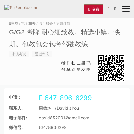
发布
主页
/
汽车相关
/
汽车服务
/ 信息详情
G/G2 考牌 耐心细致教。精选小镇。快
期。包教包会包考驾驶教练
小镇考试
通过率高
微信扫二维码
分享到朋友圈
647-896-6299
电话：
联系人:
周教练 （David zhou）
电子邮件:
david852001@gmail.com
微信号:
t6478966299