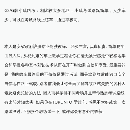
G2/G牌小镇路考：相比较大多地区，小镇考试路况简单，人少车
少，可以在考试路线上练车，通过率极高。
本人是安省政府註册专业驾驶教练. 经验丰富, 认真负责. 简单易学.
由浅入深, 从易到难的车上教学过程让你在毫无紧张感觉中轻松地学
会和掌握各种基本驾驶技术从而在开车时做到自信和享受. 最重要的
是, 我的教车最终目的不仅仅是通过考试, 而是拿到牌后能独自安全
自信地在路上驾驶. 路考前我会让你全面了解导致路试失败的各种因
素及避免犯错的方法. 因人而异按排不同考场并且帮你熟悉考试路线.
有比较才知优劣, 如果你在TORONTO 学过车, 感觉不太好或第一次
路试没过, 不妨换个教练试一下, 或许你会有意外的收获.