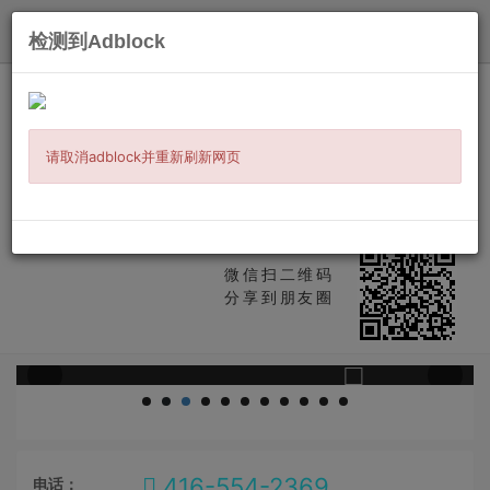
发布
检测到Adblock
主页
/
本地服务
/
语言与辅导
/ 信息详情
【年度钜惠】从VBA 自动化基础，到数
据分析核心技能，再到精通面试沟通之
请取消adblock并重新刷新网页
道
数据分析培训
微信扫二维码
分享到朋友圈
416-554-2369
电话：