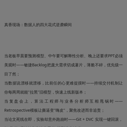
真香现场：数据人的四大花式逆袭瞬间
当老板早晨要预测模型、中午要可解释性分析、晚上还要求PPT必须
美观时——敏捷Backlog把庞大需求切成薯片，薄脆不碎，优先级一
目了然；
当数据说漂移就漂移，比前任的心更难捉摸时——持续交付机制让
你每两周就能"拉黑"旧模型，快速上线新版本；
当复盘会上，算法工程师与业务分析师互相甩锅时——
Retrospective模板让撕逼变"嗨皮"，聚焦改进而非追责；
当论文死线在即，实验却意外跑崩时——Git + DVC 实现一键回滚，