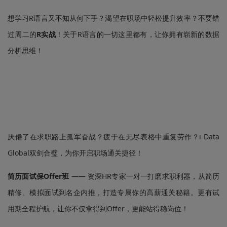
想学习R语言又不知从何下手？渴望在职场中轻松提升效率？不要错
过周二的
R实战
！关于R语言的一切这里都有，让你拥有崭新的数据
分析思维！
厌倦了在求职路上孤军奋战？疲于在无尽表格中重复劳作？i Data
Global双剑合璧，为你开启职场通关捷径！
简历面试保Offer班
—— 资深HR专家一对一打磨求职利器，从简历
精修、模拟面试到名企内推，打造专属你的高薪通关秘籍。更有试
用期全程护航，让你不仅拿得到Offer，更能站得稳岗位！