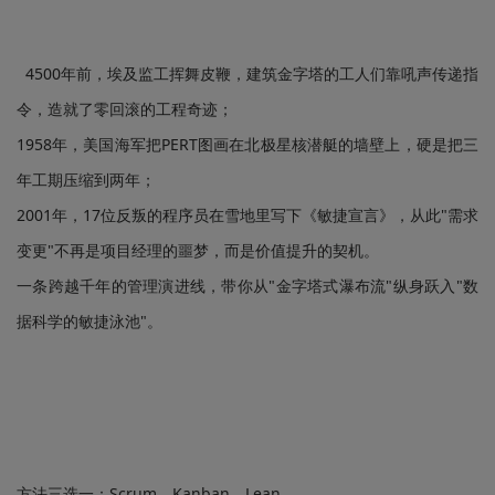
4500年前，埃及监工挥舞皮鞭，建筑金字塔的工人们靠吼声传递指
令，造就了零回滚的工程奇迹；
1958年，美国海军把PERT图画在北极星核潜艇的墙壁上，硬是把三
年工期压缩到两年；
2001年，17位反叛的程序员在雪地里写下《敏捷宣言》，从此"需求
变更"不再是项目经理的噩梦，而是价值提升的契机。
一条跨越千年的管理演进线，带你从"金字塔式瀑布流"纵身跃入"数
据科学的敏捷泳池"。
方法三选一：Scrum、Kanban、Lean，