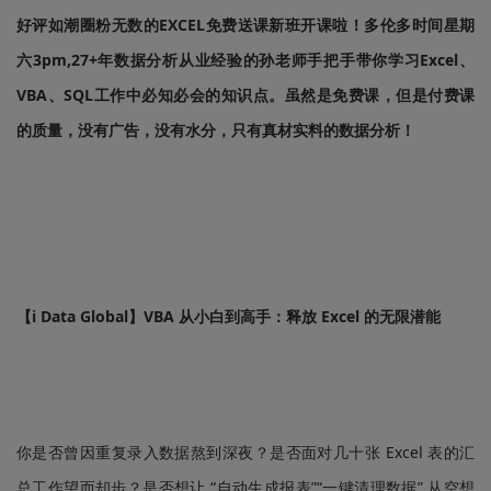
好评如潮圈粉无数的EXCEL免费送课新班开课啦！多伦多时间星期
六3pm,27+年数据分析从业经验的孙老师手把手带你学习Excel、
VBA、SQL工作中必知必会的知识点。虽然是免费课，但是付费课
的质量，没有广告，没有水分，只有真材实料的数据分析！
【i Data Global】VBA 从小白到高手：释放 Excel 的无限潜能
你是否曾因重复录入数据熬到深夜？是否面对几十张 Excel 表的汇
总工作望而却步？是否想让 “自动生成报表”“一键清理数据” 从空想