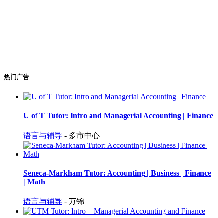
热门广告
U of T Tutor: Intro and Managerial Accounting | Finance
语言与辅导
- 多市中心
Seneca-Markham Tutor: Accounting | Business | Finance
| Math
语言与辅导
- 万锦