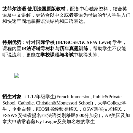
艾菲尔法语 使用法国原版教材，
配备中心独家资料，结合英
语及中文讲解，更适合以中文或者英语为母语的华人学生入门
和快速牢固地掌握语法结构和口语表达。
特别优势
：针对
国际学校 (IB/IGCSE/GCSE/A-Level)
学生，
课程内置
IB法语辅导材料与历年真题训练
，帮助学生不仅能
听说流利，更能在
学校课程与考试
中拔得头筹。
招生对象 ：
1-12年级学生(French Immersion, Public&Private
School, Catholic, Christian&Montessori School)，大学College学
生，企业白领，PEQ魁省经验类移民，QSW魁省技术移民，
FSSWS安省省提名EE法语类别移民(600分加分)，AP美国及加
拿大申请常春藤Ivy League及美加名校的学生