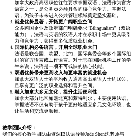
加拿大政府高级职位往往要求掌握双语，法语作为官方
语言之一，是公务员必须具备的核心竞争力。掌握法
语，为孩子未来进入公共管理领域奠定坚实基础。
就业优势显著，开拓更广阔职业空间
众多跨国企业及政府部门明确要求“Bilingualism”（双语
能力），法语与英语的双语人才在求职市场中更具吸引
力和竞争力，获得更多优质就业机会。
国际机构必备语言，开启全球职业大门
法语是联合国、欧盟、北约、国际奥委会等多个国际组
织的官方语言或工作语言。对于志在国际机构工作的学
生来说，法语是一项不可或缺的核心技能。
双语优势带来更高收入与更丰富的就业机会
加拿大双语人士的平均收入通常高出单语人士约10%，
且享有更广泛的职业选择和晋升空间。
融入加拿大多元文化，提升生活便利性
加拿大部分地区如魁北克和蒙特利尔，主要使用法语。
掌握法语不仅有助于孩子更好地适应多元文化环境，也
让生活和交流更顺畅。
教学团队介绍：
我们的核心教学团队由资深IB法语导师Jude Shen沈老师与