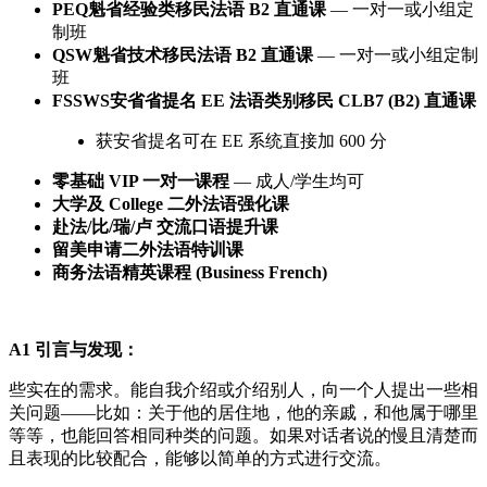
PEQ魁省经验类移民法语 B2 直通课
— 一对一或小组定
制班
QSW魁省技术移民法语 B2 直通课
— 一对一或小组定制
班
FSSWS安省省提名 EE 法语类别移民 CLB7 (B2) 直通课
获安省提名可在 EE 系统直接加 600 分
零基础 VIP 一对一课程
— 成人/学生均可
大学及 College 二外法语强化课
赴法/比/瑞/卢 交流口语提升课
留美申请二外法语特训课
商务法语精英课程 (Business French)
A1 引言与发现：
些实在的需求。能自我介绍或介绍别人，向一个人提出一些相
关问题——比如：关于他的居住地，他的亲戚，和他属于哪里
等等，也能回答相同种类的问题。如果对话者说的慢且清楚而
且表现的比较配合，能够以简单的方式进行交流。