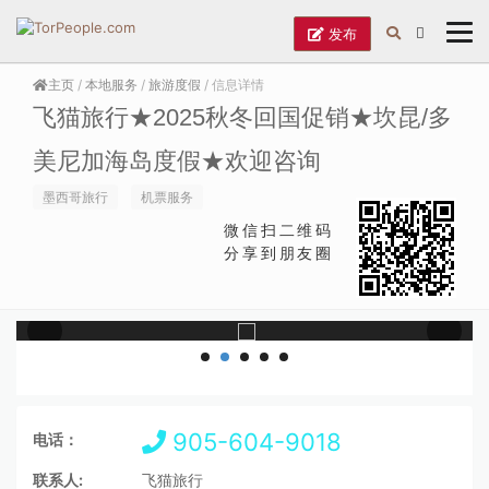
发布
主页
/
本地服务
/
旅游度假
/ 信息详情
飞猫旅行★2025秋冬回国促销★坎昆/多
美尼加海岛度假★欢迎咨询
墨西哥旅行
机票服务
微信扫二维码
分享到朋友圈
905-604-9018
电话：
联系人:
飞猫旅行