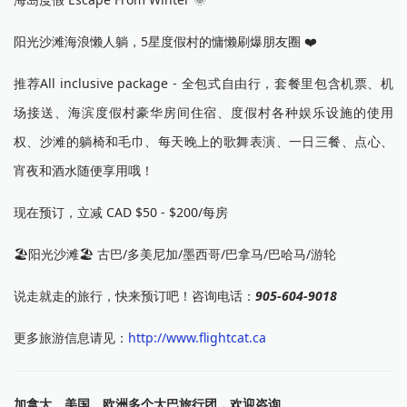
阳光沙滩海浪懒人躺，5星度假村的慵懒刷爆朋友圈 ❤️
推荐All inclusive package - 全包式自由行，套餐里包含机票、机
场接送、海滨度假村豪华房间住宿、度假村各种娱乐设施的使用
权、沙滩的躺椅和毛巾、每天晚上的歌舞表演、一日三餐、点心、
宵夜和酒水随便享用哦！
现在预订，立减 CAD $50 - $200/每房
🏖️阳光沙滩🏖️ 古巴/多美尼加/墨西哥/巴拿马/巴哈马/游轮
说走就走的旅行，快来预订吧！咨询电话：
905-604-9018
更多旅游信息请见：
http://www.flightcat.ca
加拿大、美国、欧洲多个大巴旅行团，欢迎咨询。