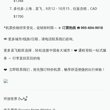
$1348
多伦多-上海，直飞，9月12 - 10月15，往返含税，CAD
$1700
*机票价格经常变化，促销有时限～ ✈️
订票热线 ☎️ 905-604-9018
📢 更多城市/线路/日期，请电话联系我们咨询。
更多直飞航班选择，轻松连接中国各大城市！❤️ 通程登机一站式服
务 ～ 行李直挂至目的地
❤️ 立即联系我们，抢先预订特价机票，畅享舒适便捷的出行体验！
环游世界
(
•̀ᴗ•́
)
و ̑̑
海岛度假 Escape From Winter 🌞