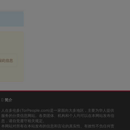
报此信息
简介
人在多伦多(TorPeople.com)是一家面向大多地区，主要为华人提供
服务的分类信息网站。各类团体、机构和个人均可以在本网站发布信
息，请自觉遵守相关规定。
本网站对所有在本站发布的信息和言论的真实性、有效性不负任何责