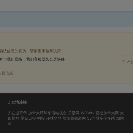
确认信息的真伪，请慎重审核和决策！
时与我们联络，我们客服团队会尽快移
举
认领信息
友情连接
人在温哥华
加拿大环球华语电视台
乐活网
WOWtv
轻松加拿大网
大
饭桶网
星岛日报
明报
环球华网
埃德蒙顿新网
58同城多伦多站
加国
通