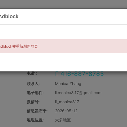
dblock
搜索
服务
买与卖
汽车相关
宠物与钓鱼
房
dblock并重新刷新网页
寿保险
416-887-8785
电话：
联系人:
Monica Zhang
电子邮件:
li.monica8.17@gmail.com
微信号:
li_monica817
信息发布于:
2026-05-12
地理位置:
大多地区