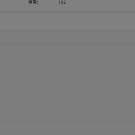
查看:
182
划