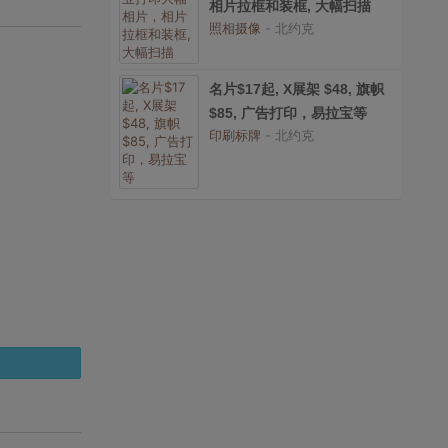
相片拉框和装框, 大幅扫描
照相摄像
- 北约克
名片$17起, X展架 $48, 旗帜
$85, 广告打印，易拉宝等
印刷标牌
- 北约克