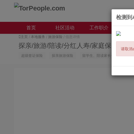
检测到A
首页
社区活动
工作职介
本地
主页
/
本地服务
/
旅游保险
/ 信息详情
探亲/旅游/陪读/分红人寿/家庭保险规划
请取消a
超级签证保险
探亲旅游保险
留学生、陪读家长保险
人