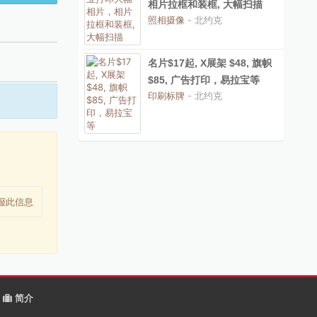
相片拉框和装框, 大幅扫描
照相摄像
- 北约克
名片$17起, X展架 $48, 旗帜
$85, 广告打印，易拉宝等
印刷标牌
- 北约克
报此信息
简介