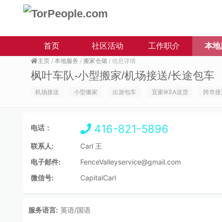
首页
社区活动
工作职介
本地
主页
/
本地服务
/
搬家仓储
/ 信息详情
枫叶车队-小型搬家/机场接送/长途包车
机场接送
小型搬家
出游包车
宜家IKEA送货
跨市接
416-821-5896
电话：
联系人:
Carl 王
电子邮件:
FenceValleyservice@gmail.com
微信号:
CapitalCarl
服务语言:
英语/国语