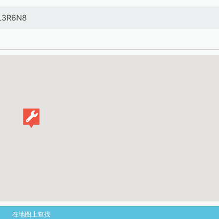
 L3R6N8
在地图上查找