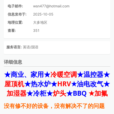
电子邮件:
wsn477@hotmail.com
信息发布于:
2025-10-05
地理位置:
大多地区
查看:
351
服务语言:
英语/国语
详细信息
★商业、家用
★
冷暖空调
★
温控器
★
屋顶机
★
热水炉
★
HRV
★
油电改气
★
加湿器
★冷柜
★
炉头
★
BBQ
★
加氟
没有修不好的设备，没有解决不了的问题