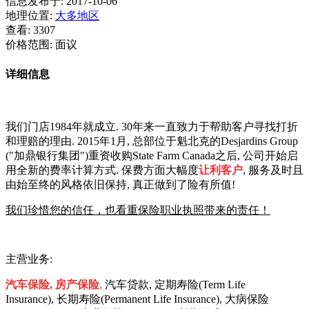
信息发布于:
2017-10-06
地理位置:
大多地区
查看:
3307
价格范围:
面议
详细信息
我们门店1984年就成立. 30年来一直致力于帮助客户寻找打折
和理赔的理由. 2015年1月, 总部位于魁北克的Desjardins Group
("加鼎银行集团")重资收购State Farm Canada之后, 公司开始启
用全新的费
率计算方式.
保费方面大幅度
让利
客户
, 服务及时且
由始至终的风格依旧保持, 真正
做到了险有所值!
我们珍惜您的信任，也看重保险职业执照
带来的责任！
主营业务:
汽车保险,
房产保险
,
汽车贷款, 定期寿险(Term Life
Insurance
), 长期寿险(Permanent Life Insurance), 大病保险