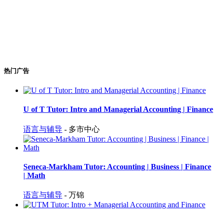
热门广告
U of T Tutor: Intro and Managerial Accounting | Finance
语言与辅导
- 多市中心
Seneca-Markham Tutor: Accounting | Business | Finance
| Math
语言与辅导
- 万锦