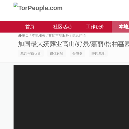
首页
社区活动
工作职介
本地
主页
/
本地服务
/
其他本地服务
/ 信息详情
加国最大殡葬业高山/好景/嘉丽/松柏墓
墓园殡仪火化
遗体运输
骨灰盒
陵园墓地