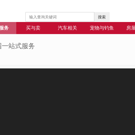
搜索
服务
买与卖
汽车相关
宠物与钓鱼
房
园一站式服务