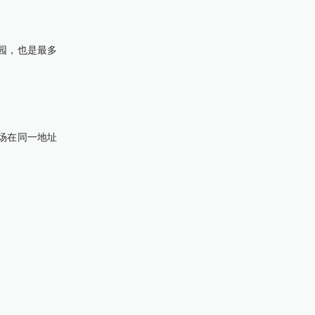
碑的墓园，也是最多
 火化场在同一地址