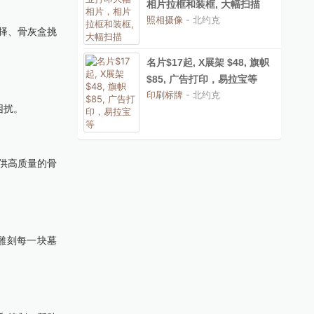
相片拉框和装框, 大幅扫描
照相摄像
- 北约克
择、骨灰盒挑
名片$17起, X展架 $48, 旗帜
$85, 广告打印，易拉宝等
印刷标牌
- 北约克
困扰。
供高质量的骨
雕刻每一块墓