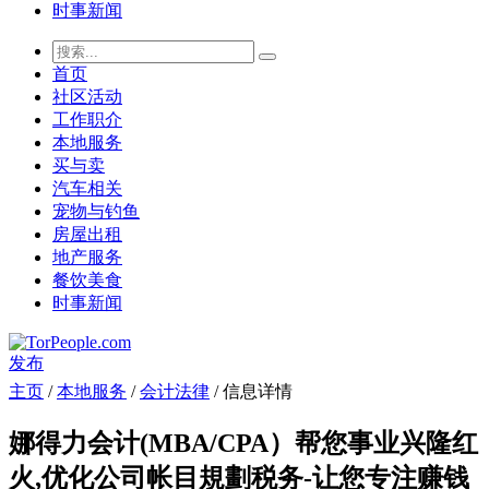
时事新闻
首页
社区活动
工作职介
本地服务
买与卖
汽车相关
宠物与钓鱼
房屋出租
地产服务
餐饮美食
时事新闻
发布
主页
/
本地服务
/
会计法律
/ 信息详情
娜得力会计(MBA/CPA）帮您事业兴隆红
火,优化公司帐目規劃税务-让您专注赚钱