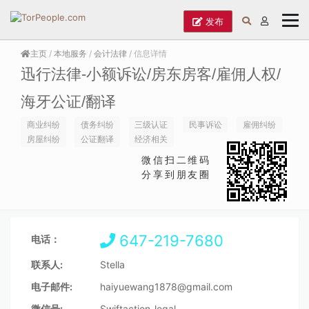
发布
主页
/
本地服务
/
会计法律
/ 信息详情
迅行法律-小额诉讼/房东房客/雇佣人权/
海牙公证/翻译
商业纠纷
债务纠纷
三级认证
民事诉讼
雇佣纠纷
房屋纠纷
公证翻译
经济相关
微信扫二维码
分享到朋友圈
647-219-7680
电话：
联系人:
Stella
电子邮件:
haiyuewang1878@gmail.com
微信号:
Swiftaction_legal