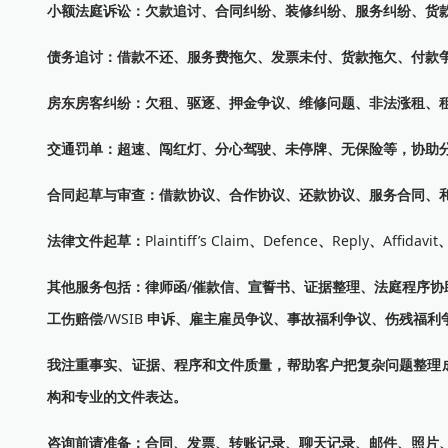
小额法庭诉讼：欠款追讨、合同纠纷、装修纠纷、服务纠纷、货
债务追讨：借款不还、服务费拖欠、发票未付、货款拖欠、付款
房东房客纠纷：欠租、驱逐、押金争议、维修问题、非法涨租、
交通罚单：超速、闯红灯、分心驾驶、未停牌、无保险等，协助
合同起草与审查：借款协议、合作协议、还款协议、服务合同、
法律文件起草：
Plaintiff’s Claim
、
Defence
、
Reply
、
Affidavit
其他服务包括：律师函
/
催款信、宣誓书、证据整理、法庭程序协
工伤赔偿
/WSIB
申诉、雇主雇员争议、事故福利争议、伤残福利
我注重事实、证据、程序和文件质量，帮助客户把复杂问题整理
构和专业的文件表达。
咨询前请准备：合同、发票、转账记录、聊天记录、邮件、照片