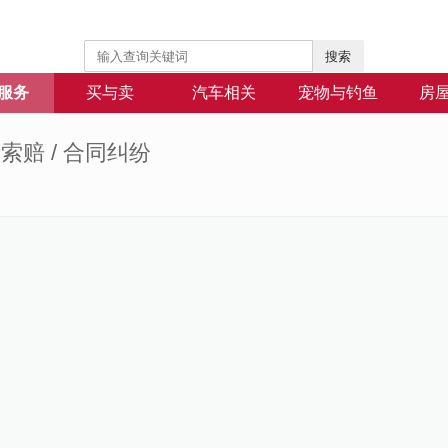
搜索
服务
买与卖
汽车相关
宠物与钓鱼
房
追债索赔 / 合同纠纷