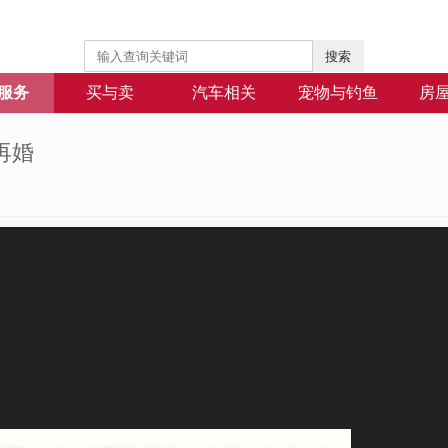
搜索
服务
买与卖
汽车相关
宠物与钓鱼
房
再婚