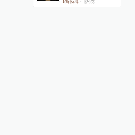
印刷标牌
- 北约克