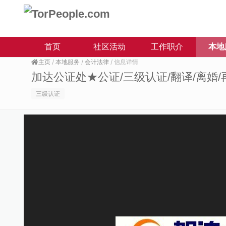
首页
社区活动
工作职介
本地
主页
/
本地服务
/
会计法律
/ 信息详情
加达公证处★公证/三级认证/翻译/离婚/
三级认证