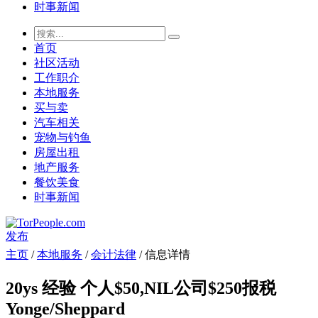
时事新闻
首页
社区活动
工作职介
本地服务
买与卖
汽车相关
宠物与钓鱼
房屋出租
地产服务
餐饮美食
时事新闻
发布
主页
/
本地服务
/
会计法律
/ 信息详情
20ys 经验 个人$50,NIL公司$250报税
Yonge/Sheppard