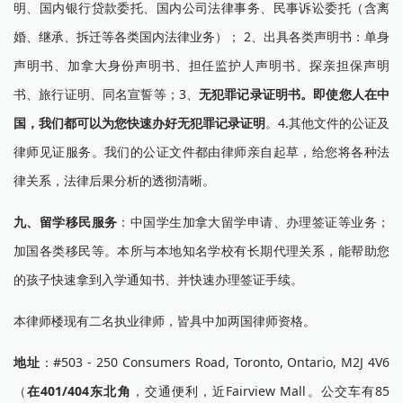
明、国内银行贷款委托、国内公司法律事务、民事诉讼委托（含离
婚、继承、拆迁等各类国内法律业务）； 2、出具各类声明书：单身
声明书、加拿大身份声明书、担任监护人声明书、探亲担保声明
书、旅行证明、同名宣誓等；3、
无犯罪记录证明书。即使您人在中
国，我们都可以为您快速办好无犯罪记录证明
。4.其他文件的公证及
律师见证服务。我们的公证文件都由律师亲自起草，给您将各种法
律关系，法律后果分析的透彻清晰。
九、留学移民服务
：中国学生加拿大留学申请、办理签证等业务；
加国各类移民等。本所与本地知名学校有长期代理关系，能帮助您
的孩子快速拿到入学通知书、并快速办理签证手续。
本律师楼现有二名执业律师，皆具中加两国律师资格。
地址
：#503 - 250 Consumers Road, Toronto, Ontario, M2J 4V6
（
在401/404东北角
，交通便利，近Fairview Mall。公交车有85