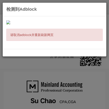
发布
检测到Adblock
主页
/
本地服务
/
会计法律
/ 信息详情
方源会计师事务所CPA,CGA
（HWY7/Warden）
请取消adblock并重新刷新网页
公司报税
微信扫二维码
分享到朋友圈