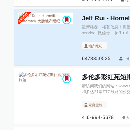
Jeff Rui - Ho
最新楼盘、楼花信息！房屋买卖，
service! 微信号： jeff-rui
地产经纪
6478350535
Je
多伦多彩虹苑短
请访问我们的网站：www.c
和多达21条TTC线路的
家庭旅馆
416-994-5678
大