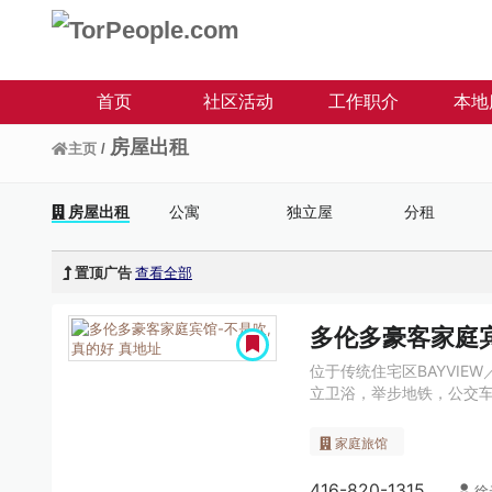
首页
社区活动
工作职介
本地
房屋出租
主页
/
房屋出租
公寓
独立屋
分租
置顶广告
查看全部
多伦多豪客家庭宾
位于传统住宅区BAYVIE
立卫浴，举步地铁，公交
家庭旅馆
416-820-1315
徐