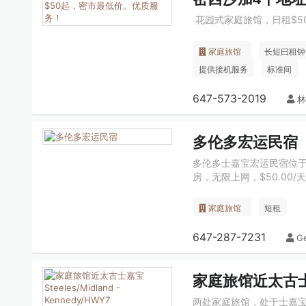
花园式家庭旅馆，日租$
家庭旅馆
长短曰租钟
提供接机服务
标准间
647-573-2019
林
多伦多宏运民宿
多伦多士嘉宝宏运民宿位于K
房，无限上网，$50.00/天标
家庭旅馆
短租
647-287-7231
G
家庭旅馆近太古士嘉宝S
两处家庭旅馆，处于士嘉