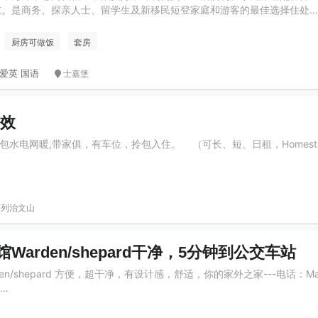
衣。是商务、探亲人士、留学生及新移民短登家庭和游客的最佳选择住处…
厨房可做饭
套房
爱英 国语
士嘉堡
有效
猛，包水电网暖,带家俱，有车位，拎包入住。 （可长、短、日租，Homest
列治文山
Warden/shepard干净，5分钟到公交车站
n/shepard 方便，超干净，有设计感，舒适，你的家外之家---电话：Marg
6…