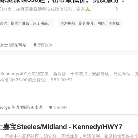
50起/天，如有需要直接电话或微信联系，谢谢🙏。 &…
点房，厨房可做饭，床上用品、
洗浴用品、厨具餐具、网络、洗衣机
女士 国语/粤语
密西沙加
ennedy/401三层独立屋，新装修，干净整洁，安静舒适，充足车位，
准间+25.00清洗费/次，$80.00-$1…
eorge 英语/国语/闽南语
大多地区
teeles/Midland - Kennedy/HWY7
宝，万锦中心高档社区，治安好，环境优美，生活便利。家庭旅馆配备齐