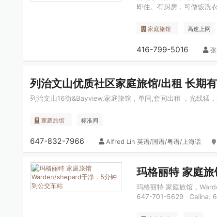
即住。有厨房，可做饭洗
家庭旅馆
高速上网
416-799-5016
张
列治文山优质社区家庭旅馆/出租 长期
列治文山16街&Bayview,家庭旅馆，单间,套间出租 ，光线
家庭旅馆
标准间
647-832-7966
Alfred Lin 英语/国语/粤语/上海话
玛格丽特 家庭旅馆
玛格丽特 家庭旅馆，Warde
647-701-5629 Calina: 