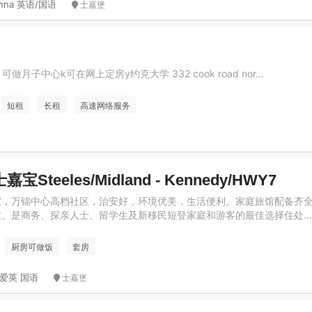
nna 英语/国语
士嘉堡
 可做月子中心k可在网上定房y约克大学 332 cook road nor…
短租
长租
高速网络服务
teeles/Midland - Kennedy/HWY7
宝，万锦中心高档社区，治安好，环境优美，生活便利。家庭旅馆配备齐
衣。是商务、探亲人士、留学生及新移民短登家庭和游客的最佳选择住处…
厨房可做饭
套房
爱英 国语
士嘉堡