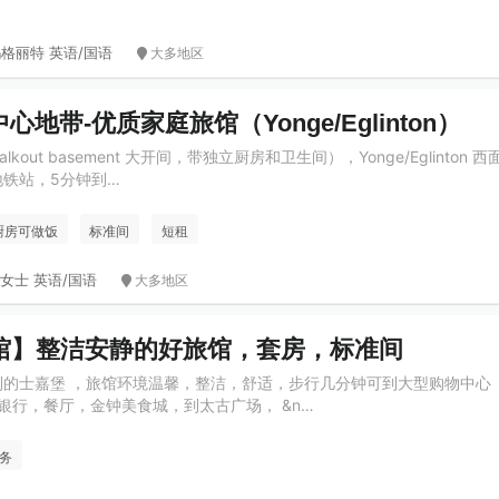
格丽特 英语/国语
大多地区
中心地带-优质家庭旅馆（Yonge/Eglinton）
out basement 大开间，带独立厨房和卫生间），Yonge/Eglinton 
ton地铁站，5分钟到…
厨房可做饭
标准间
短租
女士 英语/国语
大多地区
馆】整洁安静的好旅馆，套房，标准间
ey交通便利的士嘉堡 ，旅馆环境温馨，整洁，舒适，步行几分钟可到大型购物中心
有超市，银行，餐厅，金钟美食城，到太古广场， &n…
务