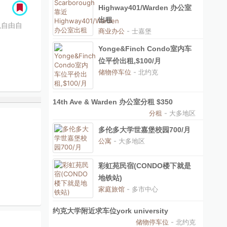
Highway401/Warden 办公室
出租
以自由自
商业办公
- 士嘉堡
Yonge&Finch Condo室内车
位平价出租,$100/月
储物停车位
- 北约克
14th Ave & Warden 办公室分租 $350
分租
- 大多地区
多伦多大学世嘉堡校园700/月
公寓
- 大多地区
彩虹苑民宿(CONDO楼下就是
地铁站)
家庭旅馆
- 多市中心
约克大学附近求车位york university
储物停车位
- 北约克