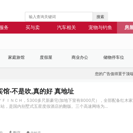
搜索
服务
买与卖
汽车相关
宠物与钓鱼
房
家庭旅馆
度假屋
商业办公
储物停车位
您的广告值得置于顶
馆-不是吹,真的好 真地址
W／ＦＩＮＣＨ，5300多尺新豪宅(加地下室有8000尺），全部配备红木
车站，是国内别墅式五星度假酒店的翻版。三个高速网络为…
云
面议
北约克