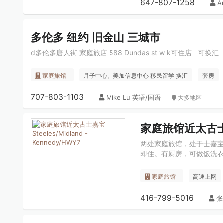
647-807-1258
A
多伦多 纽约 旧金山 三城市
d多伦多唐人街 家庭旅店 588 Dundas st w k可住店 可换汇
家庭旅馆
月子中心。美加信息中心 移民留学 换汇
套房
707-803-1103
Mike Lu 英语/国语
大多地区
家庭旅馆近太古士嘉宝S
两处家庭旅馆，处于士嘉
即住。有厨房，可做饭洗
家庭旅馆
高速上网
416-799-5016
张