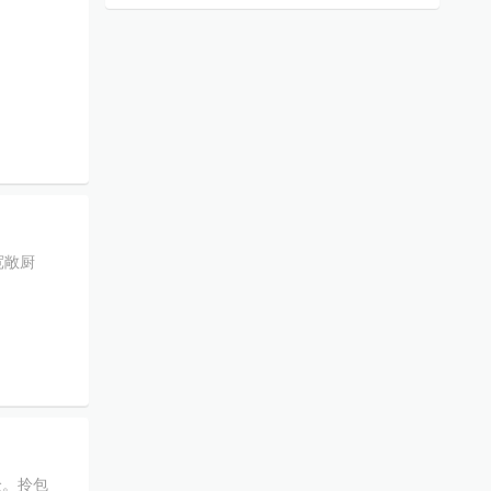
宽敞厨
全。拎包