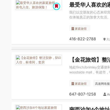
最受华人喜欢的
我们以交朋友的心态来经
在体验真正的加拿大生活。 
家庭旅馆
416-822-2788
大
【金花旅馆】整洁
地处finch/briml
woodside mall，
家庭旅馆
高速网络服
647-807-1258
A
密西沙加4个地址