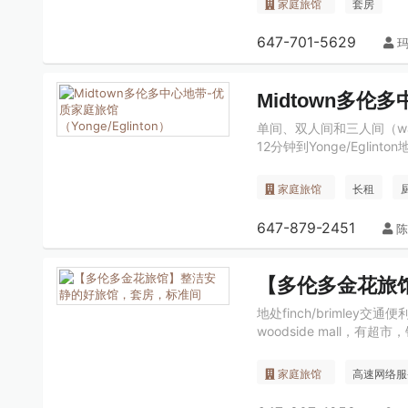
家庭旅馆
套房
647-701-5629
玛
Midtown多伦多
单间、双人间和三人间（walk
12分钟到Yonge/Eglin
家庭旅馆
长租
647-879-2451
陈
【多伦多金花旅
地处finch/briml
woodside mall，
家庭旅馆
高速网络服