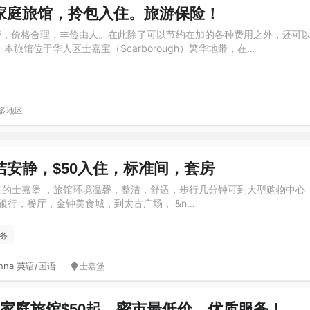
家庭旅馆，拎包入住。旅游保险！
营，价格合理，丰俭由人。在此除了可以节约在加的各种费用之外，还可
本旅馆位于华人区士嘉宝（Scarborough）繁华地带，在…
多地区
安静，$50入住，标准间，套房
ey交通便利的士嘉堡 ，旅馆环境温馨，整洁，舒适，步行几分钟可到大型购物中心
有超市，银行，餐厅，金钟美食城，到太古广场， &n…
务
nna 英语/国语
士嘉堡
家庭旅馆$50起，密市最低价。优质服务！