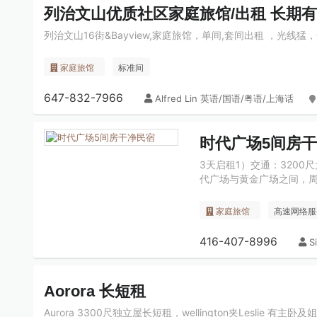
列治文山优质社区家庭旅馆/出租 长期
列治文山16街&Bayview,家庭旅馆，单间,套间出租 ，光线
家庭旅馆
标准间
647-832-7966
Alfred Lin 英语/国语/粤语/上海话
时代广场5间房
3天启租1）交通：3200
代广场与黄金广场之间，周
家庭旅馆
高速网络服
416-407-8996
S
Aorora 长短租
Aurora 3300尺独立屋长短租，wellington夹Lesl