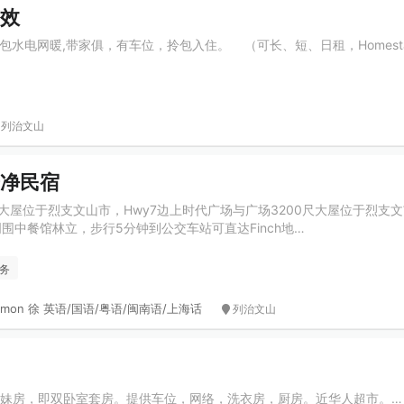
有效
猛，包水电网暖,带家俱，有车位，拎包入住。 （可长、短、日租，Homest
列治文山
干净民宿
尺大屋位于烈支文山市，Hwy7边上时代广场与广场3200尺大屋位于烈支
围中餐馆林立，步行5分钟到公交车站可直达Finch地…
务
imon 徐 英语/国语/粤语/闽南语/上海话
列治文山
ie 有主卧及姐妹房，即双卧室套房。提供车位，网络，洗衣房，厨房。近华人超市。…