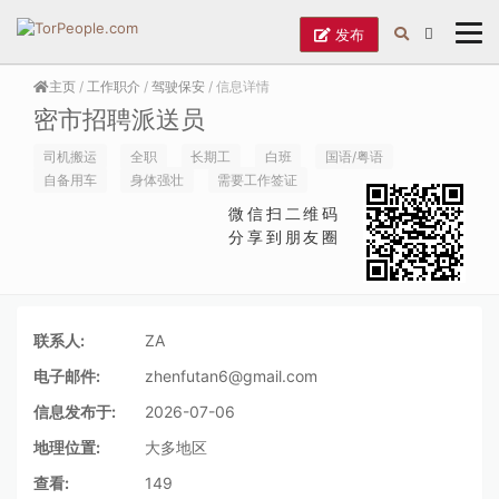
发布
主页
/
工作职介
/
驾驶保安
/ 信息详情
密市招聘派送员
司机搬运
全职
长期工
白班
国语/粤语
自备用车
身体强壮
需要工作签证
微信扫二维码
分享到朋友圈
联系人:
ZA
电子邮件:
zhenfutan6@gmail.com
信息发布于:
2026-07-06
地理位置:
大多地区
查看:
149