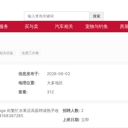
搜索
服务
买与卖
汽车相关
宠物与钓鱼
房
相关经验
免费工作餐
信息发布于:
2026-06-02
地理位置:
大多地区
查看:
312
onge 街繁忙水果店高薪聘请熟手收
招聘人数:
2
168387285
上班日期:
立即