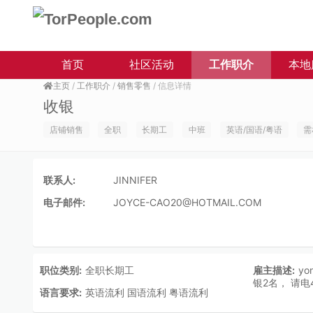
首页
社区活动
工作职介
本地
主页
/
工作职介
/
销售零售
/ 信息详情
收银
店铺销售
全职
长期工
中班
英语/国语/粤语
需
联系人:
JINNIFER
电子邮件:
JOYCE-CAO20@HOTMAIL.COM
职位类别:
全职长期工
雇主描述:
y
银2名， 请电4
语言要求:
英语流利 国语流利 粤语流利