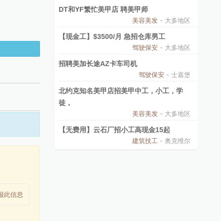
DT和YF繁忙美甲店 聘美甲师
美容美发
- 大多地区
【现金工】$3500/月 急招仓库男工
驾驶保安
- 大多地区
招聘美加长途AZ卡车司机
驾驶保安
- 士嘉堡
北约克知名美甲店招美甲中工，小工，学
徒，
美容美发
- 大多地区
【无费用】云石厂招小工高现金15起
建筑技工
- 奥克维尔
报此信息