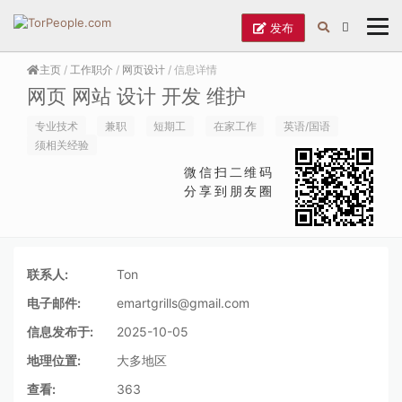
发布
主页
/
工作职介
/
网页设计
/ 信息详情
网页 网站 设计 开发 维护
专业技术
兼职
短期工
在家工作
英语/国语
须相关经验
微信扫二维码
分享到朋友圈
联系人:
Ton
电子邮件:
emartgrills@gmail.com
信息发布于:
2025-10-05
地理位置:
大多地区
查看:
363