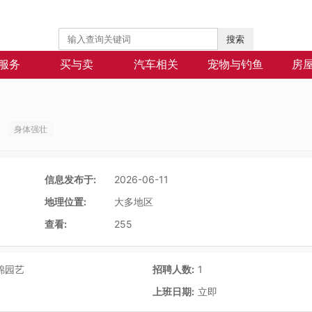
搜索
服务
买与卖
汽车相关
宠物与钓鱼
房
身体强壮
信息发布于:
2026-06-11
地理位置:
大多地区
查看:
255
锦园艺
招聘人数:
1
上班日期:
立即