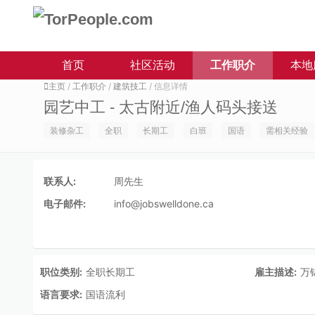
首页
社区活动
工作职介
本地
主页
/
工作职介
/
建筑技工
/ 信息详情
园艺中工 - 太古附近/渔人码头接送
装修杂工
全职
长期工
白班
国语
需相关经验
联系人:
周先生
电子邮件:
info@jobswelldone.ca
职位类别:
全职长期工
雇主描述:
万
语言要求:
国语流利