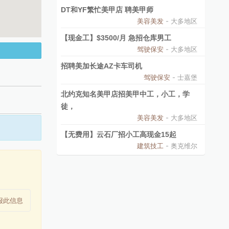
DT和YF繁忙美甲店 聘美甲师
美容美发
- 大多地区
【现金工】$3500/月 急招仓库男工
驾驶保安
- 大多地区
招聘美加长途AZ卡车司机
驾驶保安
- 士嘉堡
北约克知名美甲店招美甲中工，小工，学
徒，
美容美发
- 大多地区
【无费用】云石厂招小工高现金15起
建筑技工
- 奥克维尔
报此信息