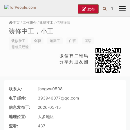
发布
主页
/
工作职介
/
建筑技工
/ 信息详情
装修中工，小工
装修杂工
全职
短期工
白班
国语
需相关经验
微信扫二维码
分享到朋友圈
联系人:
jiangwu0508
电子邮件:
393946077@qq.com
信息发布于:
2026-05-15
地理位置:
大多地区
查看:
437