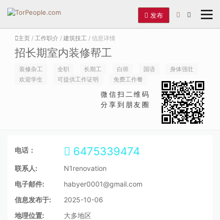
发布
主页
/
工作职介
/
建筑技工
/ 信息详情
招长期室内装修帮工
装修杂工
全职
长期工
白班
国语
身体强壮
欢迎学生
可提供工作证明
免费工作餐
微信扫二维码
分享到朋友圈
6475339474
电话：
联系人:
N1renovation
电子邮件:
habyer0001@gmail.com
信息发布于:
2025-10-06
地理位置:
大多地区