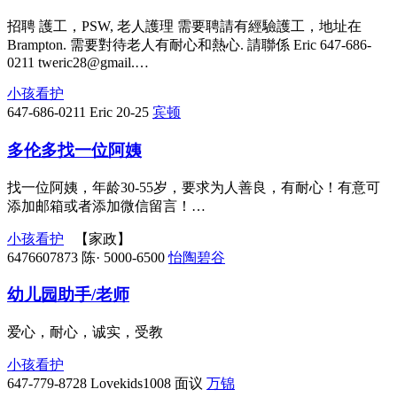
招聘 護工，PSW, 老人護理 需要聘請有經驗護工，地址在
Brampton. 需要對待老人有耐心和熱心. 請聯係 Eric 647-686-
0211 tweric28@gmail.…
小孩看护
647-686-0211
Eric
20-25
宾顿
多伦多找一位阿姨
找一位阿姨，年龄30-55岁，要求为人善良，有耐心！有意可
添加邮箱或者添加微信留言！…
小孩看护
【家政】
6476607873
陈·
5000-6500
怡陶碧谷
幼儿园助手/老师
爱心，耐心，诚实，受教
小孩看护
647-779-8728
Lovekids1008
面议
万锦