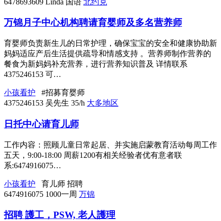
6478693609
Linda 国语
北约克
万锦月子中心机构聘请育婴师及多名营养师
育婴师负责新生儿的日常护理，确保宝宝的安全和健康协助新
妈妈适应产后生活提供疏导和情感支持 。营养师制作营养的
餐食为新妈妈补充营养，进行营养知识普及 详情联系
4375246153 可…
小孩看护
#招募育婴师
4375246153
吴先生
35/h
大多地区
日托中心请育儿师
工作内容：照顾儿童日常起居、并实施启蒙教育活动每周工作
五天，9:00-18:00 周薪1200有相关经验者优有意者联
系:6474916075…
小孩看护
育儿师
招聘
6474916075
1000一周
万锦
招聘 護工，PSW, 老人護理