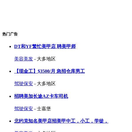
热门广告
DT和YF繁忙美甲店 聘美甲师
美容美发
- 大多地区
【现金工】$3500/月 急招仓库男工
驾驶保安
- 大多地区
招聘美加长途AZ卡车司机
驾驶保安
- 士嘉堡
北约克知名美甲店招美甲中工，小工，学徒，