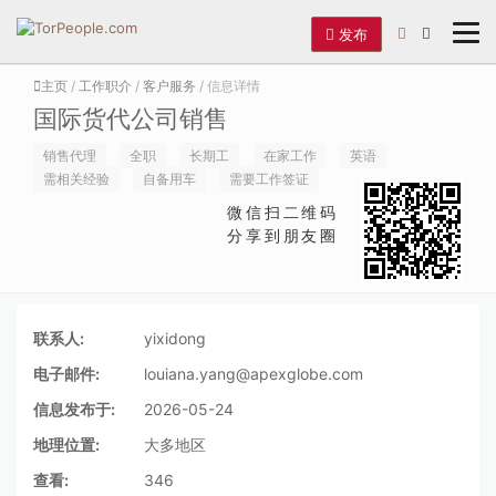
发布
主页
/
工作职介
/
客户服务
/ 信息详情
国际货代公司销售
销售代理
全职
长期工
在家工作
英语
需相关经验
自备用车
需要工作签证
微信扫二维码
分享到朋友圈
联系人:
yixidong
电子邮件:
louiana.yang@apexglobe.com
信息发布于:
2026-05-24
地理位置:
大多地区
查看:
346