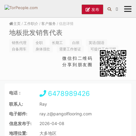
发布
主页
/
工作职介
/
客户服务
/ 信息详情
地板批发销售代表
销售代理
全职
长期工
白班
英语/国语
自备用车
身体强壮
需要工作签证
可提供工作证明
微信扫二维码
分享到朋友圈
6478989426
电话：
联系人:
Ray
电子邮件:
ray.z@pangolflooring.com
信息发布于:
2026-04-08
地理位置:
大多地区