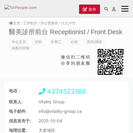
发布
主页
/
工作职介
/
办公室前台
/ 信息详情
醫美診所前台 Receptionist / Front Desk
办公文员
全职
长期工
白班
英语/国语
须相关经验
微信扫二维码
分享到朋友圈
4374523188
电话：
联系人:
Vitality Group
电子邮件:
info@vitality-group.ca
信息发布于:
2025-10-04
地理位置:
大多地区