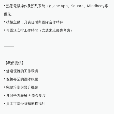
• 熟悉電腦操作及預約系統（如Jane App、Square、Mindbody等
優先）
• 積極主動，具責任感與團隊合作精神
• 可靈活安排工作時間（含週末班優先考慮）
⸻
【我們提供】
• 舒適優雅的工作環境
• 友善專業的團隊氛圍
• 完整培訓與晉升機會
• 具競爭力薪酬 + 獎金制度
• 員工可享受折扣療程福利