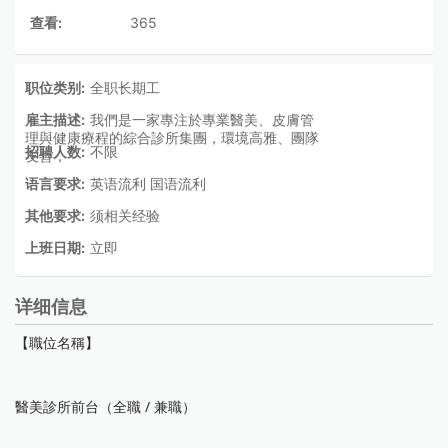
查看:
365
职位类别:
全职长期工
雇主描述:
我們是一家專注於專業醫美、皮膚管
理與健康療程的綜合診所集團，環境高雅、團隊
招聘人数:
不限
友善，
语言要求:
英语流利 国语流利
其他要求:
须相关经验
上班日期:
立即
详细信息
【職位名稱】
醫美診所前台（全職 / 兼職）