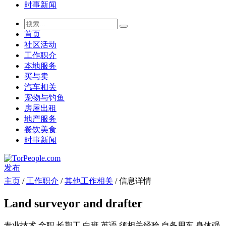
时事新闻
首页
社区活动
工作职介
本地服务
买与卖
汽车相关
宠物与钓鱼
房屋出租
地产服务
餐饮美食
时事新闻
发布
主页
/
工作职介
/
其他工作相关
/ 信息详情
Land surveyor and drafter
专业技术
全职
长期工
白班
英语
须相关经验
自备用车
身体强