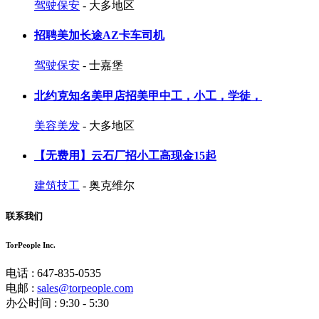
驾驶保安
- 大多地区
招聘美加长途AZ卡车司机
驾驶保安
- 士嘉堡
北约克知名美甲店招美甲中工，小工，学徒，
美容美发
- 大多地区
【无费用】云石厂招小工高现金15起
建筑技工
- 奥克维尔
联系我们
TorPeople Inc.
电话 : 647-835-0535
电邮 :
sales@torpeople.com
办公时间 : 9:30 - 5:30