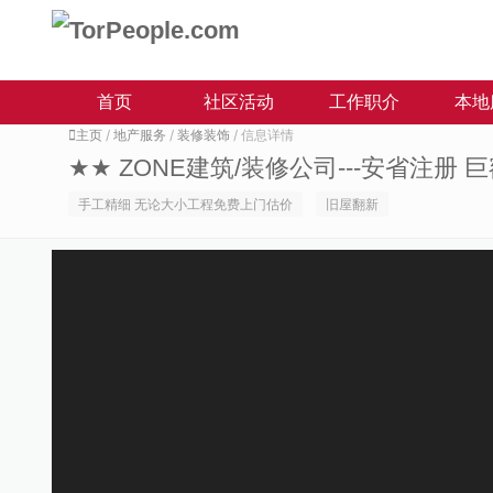
首页
社区活动
工作职介
本地
主页
/
地产服务
/
装修装饰
/ 信息详情
★★ ZONE建筑/装修公司---安省注册 
手工精细 无论大小工程免费上门估价
旧屋翻新