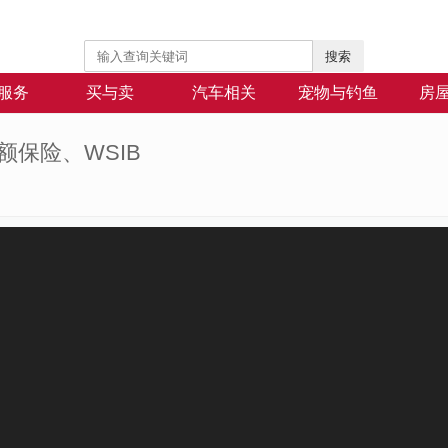
搜索
服务
买与卖
汽车相关
宠物与钓鱼
房
巨额保险、WSIB