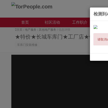
检测到A
首页
社区活动
工作职介
本地
主页
/
地产服务
/
其他地产服务
/ 信息详情
★特价★长城车库门★工厂店★销售/安
请取消a
车库门安装维修