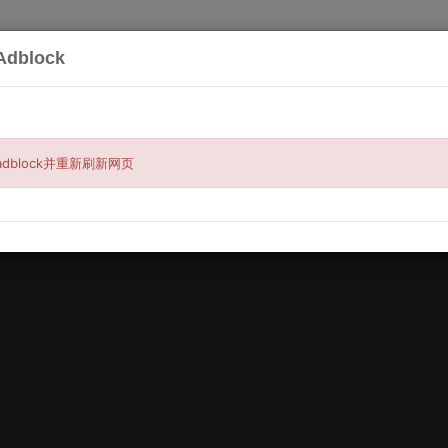
dblock
搜索
服务
买与卖
汽车相关
宠物与钓鱼
房
装/紧急维修（欢迎参观本地展厅享受更多优惠
dblock并重新刷新网页