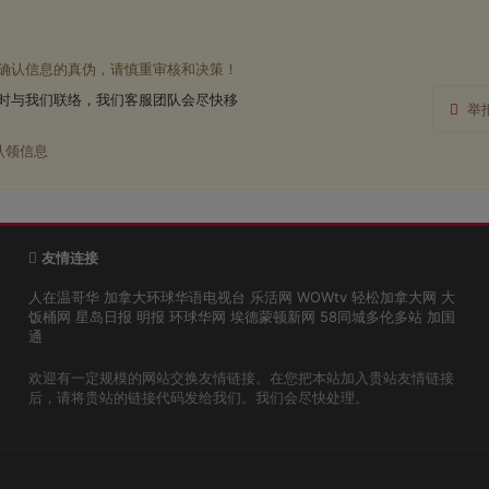
确认信息的真伪，请慎重审核和决策！
时与我们联络，我们客服团队会尽快移
举
认领信息
友情连接
人在温哥华
加拿大环球华语电视台
乐活网
WOWtv
轻松加拿大网
大
饭桶网
星岛日报
明报
环球华网
埃德蒙顿新网
58同城多伦多站
加国
通
欢迎有一定规模的网站交换友情链接。在您把本站加入贵站友情链接
后，请将贵站的链接代码发给我们。我们会尽快处理。