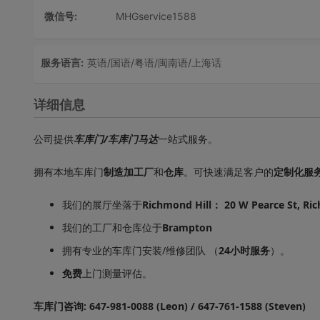
微信号:
MHGservice1588
服务语言:
英语/国语/粤语/闽南语/上海话
详细信息
公司提供
车库门/车库门马达
一站式服务。
拥有本地车库门
制造加工厂
和
仓库
。可快速满足客户的
定制化服
我们的展厅坐落于
Richmond Hill： 20 W Pearce St, Ri
我们的工厂和仓库位于
Brampton
拥有专业的车库门安装/维修团队 （
24小时服务
）。
免费
上门测量评估。
车库门咨询: 647-981-0088 (Leon) / 647-761-1588 (Steven)