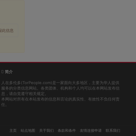
报此信息
简介
人在多伦多(TorPeople.com)是一家面向大多地区，主要为华人提供
服务的分类信息网站。各类团体、机构和个人均可以在本网站发布信
息，请自觉遵守相关规定。
本网站对所有在本站发布的信息和言论的真实性、有效性不负任何责
任。
主页
站点地图
关于我们
条款和条件
友情连接申请
联系我们