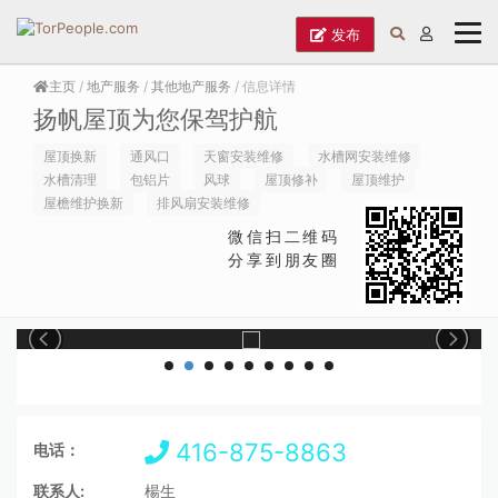
发布
主页
/
地产服务
/
其他地产服务
/ 信息详情
扬帆屋顶为您保驾护航
屋顶换新
通风口
天窗安装维修
水槽网安装维修
水槽清理
包铝片
风球
屋顶修补
屋顶维护
屋檐维护换新
排风扇安装维修
微信扫二维码
分享到朋友圈
416-875-8863
电话：
联系人:
楊生