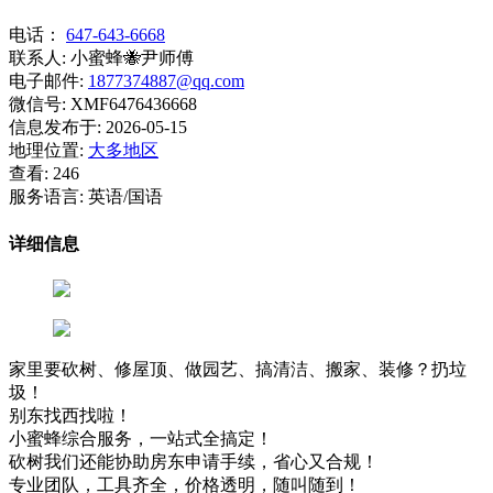
电话：
647-643-6668
联系人:
小蜜蜂🐝尹师傅
电子邮件:
1877374887@qq.com
微信号:
XMF6476436668
信息发布于:
2026-05-15
地理位置:
大多地区
查看:
246
服务语言:
英语/国语
详细信息
家里要砍树、修屋顶、做园艺、搞清洁、搬家、装修？扔垃
圾！
别东找西找啦！
小蜜蜂综合服务，一站式全搞定！
砍树我们还能协助房东申请手续，省心又合规！
专业团队，工具齐全，价格透明，随叫随到！