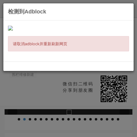
发布
检测到Adblock
主页
/
地产服务
/
其他地产服务
/ 信息详情
春风园艺 <<精制围栏露台/专做车道/锯
树>>
请取消adblock并重新刷新网页
铺砖
Chain-link fence
挡土墙
围栏围墙
围栏扶手
防雨棚
铁艺安装维修
凉亭
围栏翻新
围栏立柱更换
铁艺大门围栏
露台维修新建
围栏维修新建
微信扫二维码
分享到朋友圈