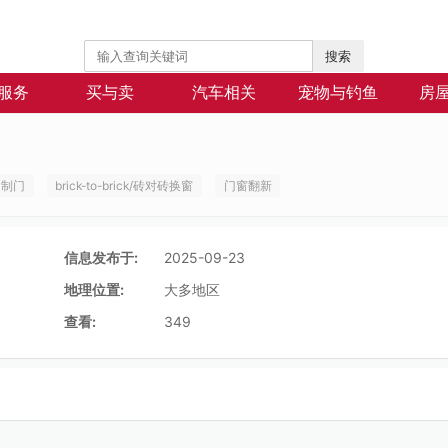
搜索
服务
买与卖
汽车相关
宠物与钓鱼
房
定制门
brick-to-brick/砖对砖换窗
门窗翻新
信息发布于:
2025-09-23
地理位置:
大多地区
查看:
349