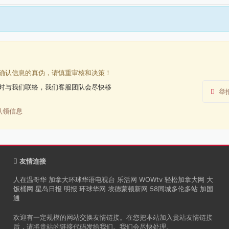
确认信息的真伪，请慎重审核和决策！
时与我们联络，我们客服团队会尽快移
举
认领信息
友情连接
人在温哥华
加拿大环球华语电视台
乐活网
WOWtv
轻松加拿大网
大
饭桶网
星岛日报
明报
环球华网
埃德蒙顿新网
58同城多伦多站
加国
通
欢迎有一定规模的网站交换友情链接。在您把本站加入贵站友情链接
后，请将贵站的链接代码发给我们。我们会尽快处理。