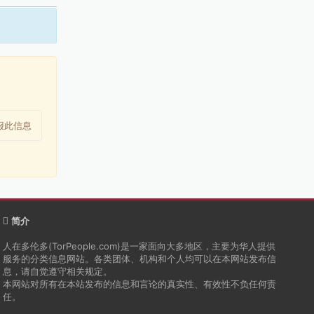
报此信息
简介
人在多伦多(TorPeople.com)是一家面向大多地区，主要为华人提供
服务的分类信息网站。各类团体、机构和个人均可以在本网站发布信
息，请自觉遵守相关规定。
本网站对所有在本站发布的信息和言论的真实性、有效性不负任何责
任。