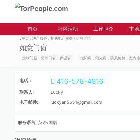
首页
社区活动
工作职介
本地
主页
/
地产服务
/
其他地产服务
/ 信息详情
如意门窗
定制门窗，塑胶门窗，保温窗
太阳房，阳光房，防风格挡，室内
416-578-4916
电话：
联系人:
Lucky
电子邮件:
luckyan5651@gmail.com
服务语言:
英语/国语