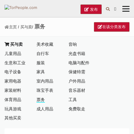
发布
票务
在该分类发布
主页
/
买与卖
/
买与卖
美术收藏
音响
儿童用品
自行车
光盘书籍
生意和工业
服装
电脑与配件
电子设备
家具
保健特需
家用电器
室内用品
户外用品
家装材料
珠宝手表
音乐器材
体育用品
票务
工具
玩具游戏
成人用品
免费取走
其他买卖