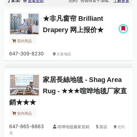
置顶广告
查看全部
您的广告值得置于顶端。
了解更多
★非凡窗帘 Brilliant
Drapery 网上报价★
室内用品
647-309-8230
大多地区
家居長絲地毯 - Shag Area
Rug - ★★★喧哗地毯厂家直
銷★★★
室内用品
647-865-8863
喧嘩地毯廠家直銷
面议
北约
克