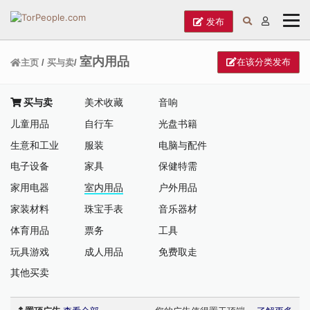
发布
室内用品
在该分类发布
主页
/
买与卖
/
买与卖
美术收藏
音响
儿童用品
自行车
光盘书籍
生意和工业
服装
电脑与配件
电子设备
家具
保健特需
家用电器
室内用品
户外用品
家装材料
珠宝手表
音乐器材
体育用品
票务
工具
玩具游戏
成人用品
免费取走
其他买卖