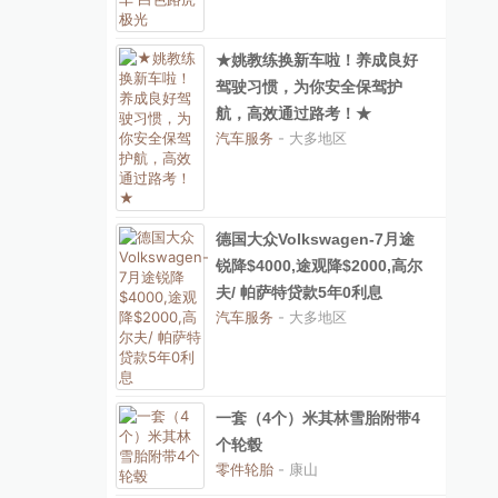
★姚教练换新车啦！养成良好
驾驶习惯，为你安全保驾护
航，高效通过路考！★
汽车服务
- 大多地区
德国大众Volkswagen-7月途
锐降$4000,途观降$2000,高尔
夫/ 帕萨特贷款5年0利息
汽车服务
- 大多地区
一套（4个）米其林雪胎附带4
个轮毂
零件轮胎
- 康山