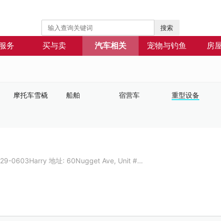
搜索
服务
买与卖
汽车相关
宠物与钓鱼
房
摩托车雪橇
船舶
宿营车
重型设备
-829-0603Harry 地址: 60Nugget Ave, Unit #…