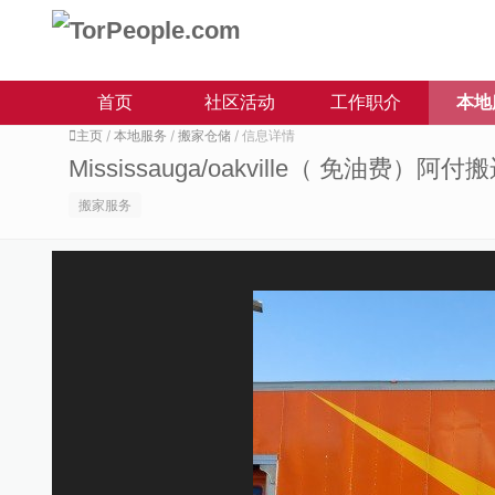
首页
社区活动
工作职介
本地
主页
/
本地服务
/
搬家仓储
/ 信息详情
Mississauga/oakville（ 免油费）阿
搬家服务