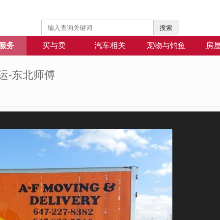
搜索
服务
买与卖
汽车相关
宠物与钓鱼
房
付搬运-东北师傅