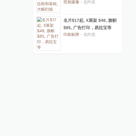
照相摄像
- 北约克
名片$17起, X展架 $48, 旗帜
$85, 广告打印，易拉宝等
印刷标牌
- 北约克