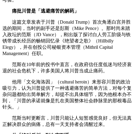
痛批川普是「逃避痛苦的解药」
这篇文章发表于川普（Donald Trump）首次角逐白宫并胜
选的期间，当时的副手还是彭斯（Mike Pence）。那时尚未踏
入政坛的范斯（JD Vance），刚出版了探讨白人劳工阶级与铁
锈带成长经历的畅销回忆录《绝望者之歌》（Hillbilly
Elegy），并在创投公司秘银资本管理（Mithril Capital
Management）任职。
范斯在10年前的投书中直言，在政府信任度低迷与经济衰
退的社会危机下，许多美国人将川普当成止痛药。
他用「文化海洛因」（cultural heroin）来形容川普的政治
吸引力，认为川普提供了一种逃避痛苦的简单方法，对每个复
杂问题都给出简单解方，却提不出具体细节，因为他根本办不
到，「川普的承诺就像是扎在美国整体社会静脉里的那根毒品
针头。」
范斯当时更断言，川普只能让人短暂感觉良好，但无法真
正解决群众的病痛，总有一天支持者会清醒过来。