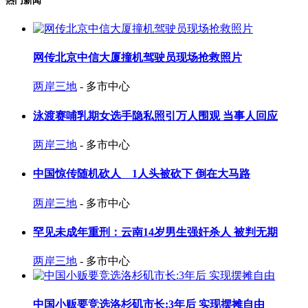
热门新闻
网传北京中信大厦撞机驾驶员现场抢救照片
两岸三地
- 多市中心
泳渡赛哺乳期女选手隐私照引万人围观 当事人回应
两岸三地
- 多市中心
中国惊传随机砍人 1人头被砍下 倒在大马路
两岸三地
- 多市中心
罕见未成年重刑：云南14岁男生强奸杀人 被判无期
两岸三地
- 多市中心
中国小贩要竞选洛杉矶市长:3年后 实现摆摊自由