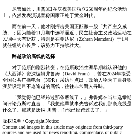
尽管如此，川普3日在庆祝美国独立250周年的纪念活动
上，依然发表演说宣称国家正处于黄金时代。
而在前一天，他才刚抨击美国正酝酿一股「共产主义威
胁」；因为随着11月期中选举逼近，民主社会主义政治运动在
民调中大有斩获，特别是在曼达尼（Zohran Mamdani）于1月
就任纽约市长后，该势力正持续壮大。
跨越政治底线的选择
对于范斯的剧烈转变，在范斯政治生涯早期就认识他的
《大西洋》资深编辑弗鲁姆（David Frum），曾在2024年接受
全国公共广播电台（NPR）采访时点出，政治人物为了自身职
涯所设定且不愿逾越的底线，往往非常耐人寻味。
「我觉得他已经跨过那条底线了，」弗鲁姆在当年选举期
间评论范斯时直言，「我想他早就事先告诉过我们那条底线是
什么了。那就是唐纳·川普，而他已经跨过去了。」
版权说明 / Copyright Notice:
Content and images in this article may originate from third-party
sources and are used for news reporting, commentary, or public