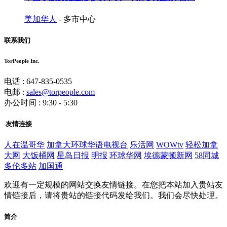
美加华人
- 多市中心
联系我们
TorPeople Inc.
电话 : 647-835-0535
电邮 :
sales@torpeople.com
办公时间 : 9:30 - 5:30
友情连接
人在温哥华
加拿大环球华语电视台
乐活网
WOWtv
轻松加拿
大网
大饭桶网
星岛日报
明报
环球华网
埃德蒙顿新网
58同城
多伦多站
加国通
欢迎有一定规模的网站交换友情链接。在您把本站加入贵站友
情链接后，请将贵站的链接代码发给我们。我们会尽快处理。
简介