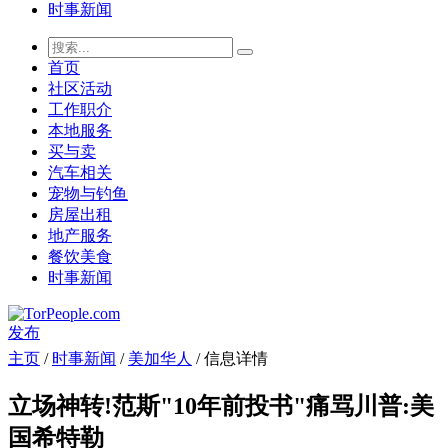
时事新闻
首页
社区活动
工作职介
本地服务
买与卖
汽车相关
宠物与钓鱼
房屋出租
地产服务
餐饮美食
时事新闻
发布
主页
/
时事新闻
/
美加华人
/ 信息详情
立场神转!范斯"10年前投书"痛骂川普:美
国希特勒