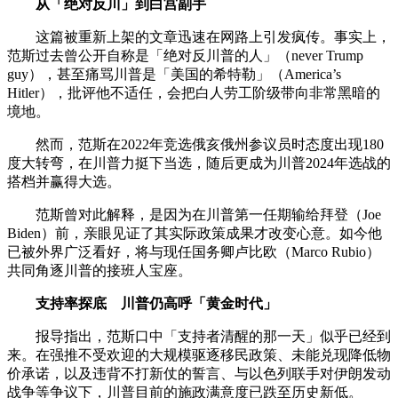
从「绝对反川」到白宫副手
这篇被重新上架的文章迅速在网路上引发疯传。事实上，
范斯过去曾公开自称是「绝对反川普的人」（never Trump
guy），甚至痛骂川普是「美国的希特勒」（America’s
Hitler），批评他不适任，会把白人劳工阶级带向非常黑暗的
境地。
然而，范斯在2022年竞选俄亥俄州参议员时态度出现180
度大转弯，在川普力挺下当选，随后更成为川普2024年选战的
搭档并赢得大选。
范斯曾对此解释，是因为在川普第一任期输给拜登（Joe
Biden）前，亲眼见证了其实际政策成果才改变心意。如今他
已被外界广泛看好，将与现任国务卿卢比欧（Marco Rubio）
共同角逐川普的接班人宝座。
支持率探底 川普仍高呼「黄金时代」
报导指出，范斯口中「支持者清醒的那一天」似乎已经到
来。在强推不受欢迎的大规模驱逐移民政策、未能兑现降低物
价承诺，以及违背不打新仗的誓言、与以色列联手对伊朗发动
战争等争议下，川普目前的施政满意度已跌至历史新低。