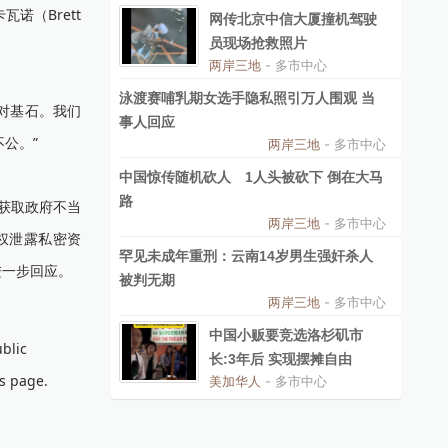
诺（Brett
网传北京中信大厦撞机驾驶
员现场抢救照片
两岸三地
- 多市中心
泳渡赛哺乳期女选手隐私照引万人围观 当
绝对基石。我们
事人回应
公。”
两岸三地
- 多市中心
中国惊传随机砍人 1人头被砍下 倒在大马
路
众获取政府不当
两岸三地
- 多市中心
职权泄露私密资
罕见未成年重刑：云南14岁男生强奸杀人
进一步回应。
被判无期
两岸三地
- 多市中心
中国小贩要竞选洛杉矶市
blic
长:3年后 实现摆摊自由
is page.
美加华人
- 多市中心