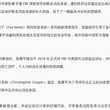
陈雁平遭 FBI 调查报导的匿名消息来源，遭到联邦法官裁定处以每日 
以及保护匿名消息来源的长久防线，投下了一颗极具冲击性的震撼弹。
于《Fox News》期间所发表的一系列独家调查报导。该篇报导引用了多份 
雁平涉嫌利用其在维吉尼亚州所创立的专业学校，暗中协助中国军方搜集
控。陈雁平随后于 2018 年正式对 FBI 与美国司法部提起诉讼，
与死亡恐吓，个人与职业生涯遭到彻底颠覆。
Christopher Cooper）裁定，陈雁平为了寻求司法正义的法律
宣誓作证并供出消息来源。
藐视法庭，并处以按日计算的巨额罚款。尽管最高法院首席大法官罗伯