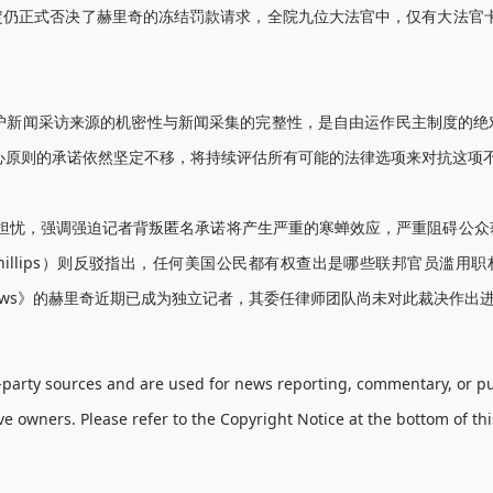
定仍正式否决了赫里奇的冻结罚款请求，全院九位大法官中，仅有大法官卡瓦
“保护新闻采访来源的机密性与新闻采集的完整性，是自由运作民主制度的
心原则的承诺依然坚定不移，将持续评估所有可能的法律选项来对抗这项不
达强烈担忧，强调强迫记者背叛匿名承诺将产生严重的寒蝉效应，严重阻碍公
hillips）则反驳指出，任何美国公民都有权查出是哪些联邦官员滥用
ews》的赫里奇近期已成为独立记者，其委任律师团队尚未对此裁决作出
d-party sources and are used for news reporting, commentary, or pu
ve owners. Please refer to the Copyright Notice at the bottom of th