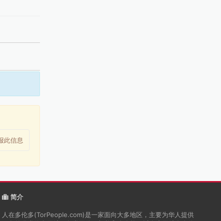
报此信息
简介
人在多伦多(TorPeople.com)是一家面向大多地区，主要为华人提供