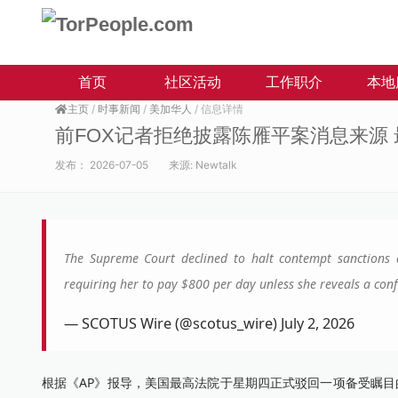
首页
社区活动
工作职介
本地
主页
/
时事新闻
/
美加华人
/ 信息详情
前FOX记者拒绝披露陈雁平案消息来源
发布：
2026-07-05
来源:
Newtalk
The Supreme Court declined to halt contempt sanctions ag
requiring her to pay $800 per day unless she reveals a conf
— SCOTUS Wire (@scotus_wire) July 2, 2026
根据《AP》报导，美国最高法院于星期四正式驳回一项备受瞩目的紧急上诉