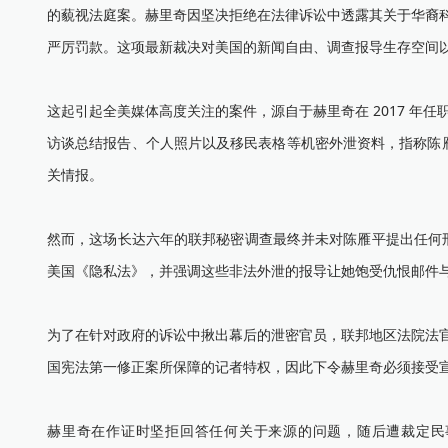
的藐视法庭案。赫里奇因坚决拒绝在法律诉讼中透露其关于华裔科学家
严厉罚款。这项最新裁决对美国的新闻自由、调查报导生存空间
这起引起全美媒体高度关注的案件，源自于赫里奇在 2017 年任职
访谈总结报告、个人照片以及移民表格等机密外泄资料，指称陈
关情报。
然而，这场长达六年的联邦秘密调查最终并未对陈雁平提出任何刑事指
美国《隐私法》，并强调这些非法外泄的报导让她饱受仇恨邮件
为了在针对政府的诉讼中揪出幕后的泄密官员，联邦地区法院法官库柏（
国宪法第一修正案所保障的记者特权，因此下令赫里奇必须接受
赫里奇在作证时坚拒回答任何关于来源的问题，随后遭裁定民事