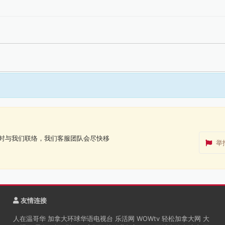
时与我们联络，我们客服团队会尽快移
举
友情连接
人在温哥华
加拿大环球华语电视台
乐活网
WOWtv
轻松加拿大网
大