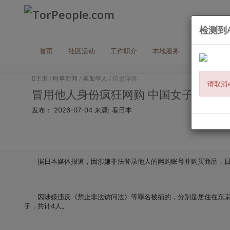
检测到A
首页
社区活动
工作职介
本地服务
买与卖
主页
/
时事新闻
/
美加华人
/ 信息详情
请取消a
冒用他人身份疯狂网购 中国女子等4人
发布：
2026-07-04
来源:
看日本
据日本媒体报道，因涉嫌非法登录他人的网购账号并购买商品，日
因涉嫌违反《禁止非法访问法》等罪名被捕的，分别是居住在东京都
子，共计4人。