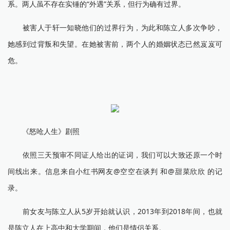
系。两人虽不存在实锤的“外遇”关系，但行为确有过界。
被害人于轩一知晓他们的过界行为，为此和陈立人多次争吵，
她感到过背叛和失望。在她被害前，两个人的婚姻状态已然岌岌可
危。
《怒呛人生》剧照
依照三天预审不同证人给出的证词，我们可以大致还原一个时
间线出来。信息来自小红书网友@空空在谈判 和@甜菜欣欣 的记
录。
前女友与陈立人从5岁开始就认识，2013年到2018年间，也就
是陈立人在上高中和大学期间，他们是情侣关系。