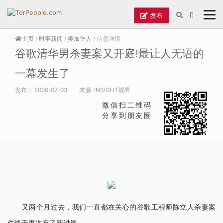
发布
主页
/
时事新闻
/
美加华人
/ 信息详情
谷歌清华男杀妻案又开庭!最让人无语的
一幕发生了
发布：
2026-07-03
来源:
INSIGHT视界
微信扫二维码
分享到朋友圈
又两个月过去，我们一直都在关心的谷歌工程师陈立人杀妻案
件终于再次有了新进展。