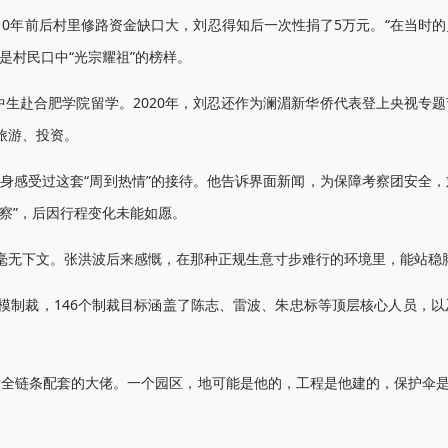
10年前后村里修路资金缺口大，刘忍得知后一次性捐了5万元。“在当时
是村民口中“光宗耀祖”的榜样。
生赴合肥学院留学。2020年，刘忍还作为澜湄新华侨代表登上央视专
旅游、投资。
身感受过这套“周到热情”的接待。他告诉界面新闻，为保障考察团安全
察”，后因行程变化未能如愿。
无下文。张洪波后来感慨，在那种正规生意寸步难行的环境里，能站稳
规模制裁，146个制裁目标涵盖了陈志、雷波、朱忠标等顶层核心人员，
链条配套的大佬。一个园区，地可能是他的，工程是他建的，保护伞是他