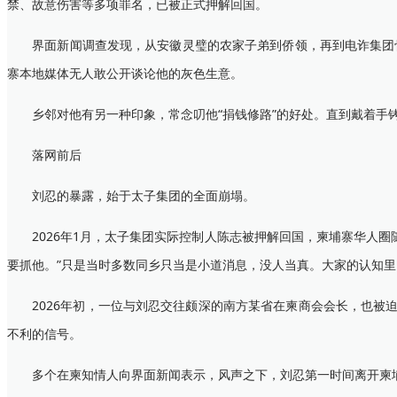
禁、故意伤害等多项罪名，已被正式押解回国。
界面新闻调查发现，从安徽灵璧的农家子弟到侨领，再到电诈集团骨
寨本地媒体无人敢公开谈论他的灰色生意。
乡邻对他有另一种印象，常念叨他“捐钱修路”的好处。直到戴着手铐
落网前后
刘忍的暴露，始于太子集团的全面崩塌。
2026年1月，太子集团实际控制人陈志被押解回国，柬埔寨华人圈
要抓他。”只是当时多数同乡只当是小道消息，没人当真。大家的认知里
2026年初，一位与刘忍交往颇深的南方某省在柬商会会长，也被迫
不利的信号。
多个在柬知情人向界面新闻表示，风声之下，刘忍第一时间离开柬埔