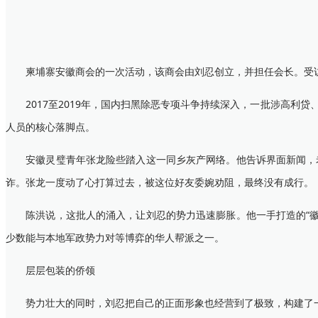
柬埔寨安徽商会的一次活动，该商会由刘忍创立，并担任会长。受访
2017至2019年，国内扫黑除恶专项斗争持续深入，一批涉高利贷
人员的核心落脚点。
安徽灵璧青年张龙险些踏入这一同乡灰产网络。他告诉界面新闻，老
诈。张龙一度动了心打算过去，被这位好友委婉劝阻，最终没有成行。
陈洪说，这批人的涌入，让刘忍的势力迅速膨胀。他一手打造的“徽
少数能与本地军政势力对等博弈的华人帮派之一。
层层包装的侨领
势力壮大的同时，刘忍把自己的正面形象也经营到了极致，构建了