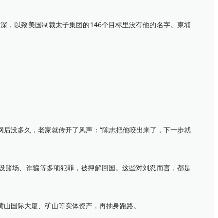
，以致美国制裁太子集团的146个目标里没有他的名字。柬埔
网后没多久，老家就传开了风声：“陈志把他咬出来了，下一步就
开设赌场、诈骗等多项犯罪，被押解回国。这些对刘忍而言，都是
黄山国际大厦、矿山等实体资产，再抽身跑路。