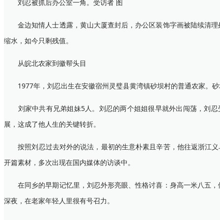
刘忍被抓后办公室一角。受访者 图
金边知情人士透露，黄山大厦查封后，办公区装饰字画被陆续清理处
缩水，如今只剩残值。
从皖北农家到徽帮头目
1977年，刘忍出生在安徽宿州灵璧县黄湾镇砂坝村的普通农家。砂
刘家中共有兄弟姐妹5人。刘忍的两个姐姐很早就外出闯荡，刘忍受
展，这成了他人生的关键转折。
按照刘忍过去对外的说法，最初的生意朴素且辛苦，他往返浙江义乌
开篇素材，多次出现在国内媒体的访谈中。
在同乡的早期记忆里，刘忍外形亮眼、性格讨喜：身高一米八五，体
深夜，在老家年轻人里很有号召力。