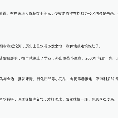
置。有在柬华人仅花数十美元，便收走原挂在刘忍办公区的多幅书画。
坝村靠近沱河，历史上是水涝多发之地，靠种地很难填饱肚子。
姐姐影响，很早就终止了学业，外出做些小生意。2000年前后，先一
与金边，批发牙膏、日化用品等小商品，走街串巷推销，靠薄利多销攒下
型魁梧，说话爽快讲义气，爱打篮球，虽然球技一般，但总喜欢凑局。