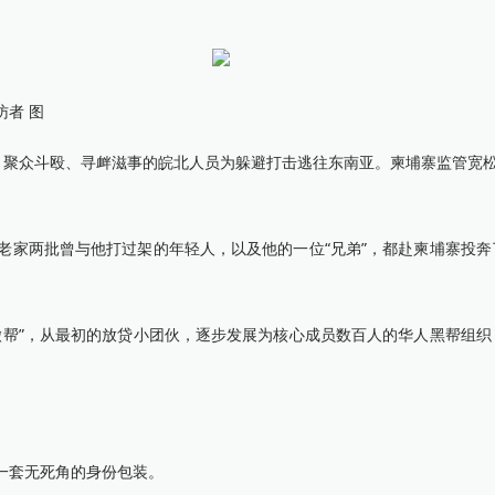
者 图
、聚众斗殴、寻衅滋事的皖北人员为躲避打击逃往东南亚。柬埔寨监管宽松
家两批曾与他打过架的年轻人，以及他的一位“兄弟”，都赴柬埔寨投奔
帮”，从最初的放贷小团伙，逐步发展为核心成员数百人的华人黑帮组织
一套无死角的身份包装。