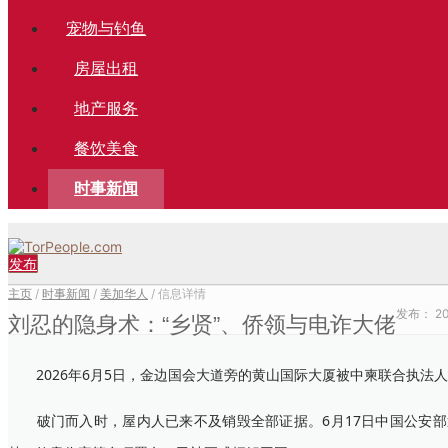
宠物与钓鱼
房屋出租
地产服务
餐饮美食
时事新闻
发布
主页
/
时事新闻
/
美加华人
/ 信息详情
发布：
20
刘忍的隐身术：“乡贤”、侨领与电诈大佬
2026年6月5日，金边国会大道旁的黄山国际大厦被中柬联合执法
破门而入时，屋内人已来不及销毁全部证据。6月17日中国公安部