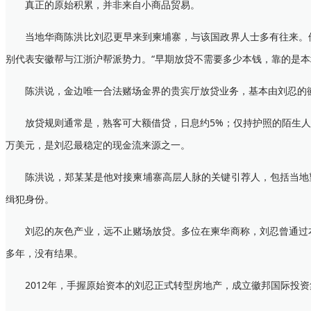
真正的原始积累，并非来自小商品贸易。
当地华商陈洪比刘忍更早来到柬埔寨，与该国政界人士多有往来。他告
别代表安徽帮与江浙沪帮派势力。“早期放贷不需要多少本钱，靠的是本
陈洪说，金边唯一合法赌场金界的贵宾厅放贷业务，基本由刘忍的徽
放贷规则通常是，熟客可大额借贷，日息约5%；仅持护照的陌生人员最
万美元，是刘忍最稳定的现金流来源之一。
陈洪说，郑某某是他对接柬埔寨高层人脉的关键引荐人，包括当地望
缉犯身份。
刘忍的灰色产业，远不止赌场放贷。多位在柬华商称，刘忍曾通过本
多年，没有结果。
2012年，手握原始资本的刘忍正式转型房地产，成立徽邦国际投资