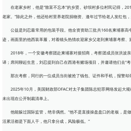
在老家乡村，他是“致富不忘本”的乡贤。砂坝村多位村民记得，20
老家。”除此之外，他还给村里养老院捐物资、逢年过节给老人发红包，
公益是刘忍最常用的包装手段。他全资资助三批共160名柬埔寨高中
迹，画面里的他西装革履，对着镜头热情欢迎家乡父老到柬埔寨考察、
2018年，一个安徽考察团赴柬埔寨对接招商，考察团成员张洪波亲
译；席间聊起生意，刘忍提到自己在西港有赌场项目，并邀请他们去“考
那次考察，同行的一位成员当街被抢了钱包、证件和手机，报警却毫
2025年10月，美国财政部OFAC对太子集团陈志犯罪网络发起大
未出现在公开制裁清单上。
他能躲过国际监管，绝非偶然。“他不是直接操盘盘口的老板，是做全
活累活都是下面人干，他只拿分成，风险极低。”