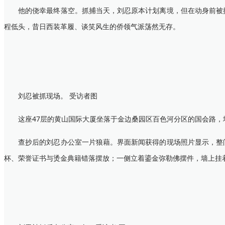
他的侥幸最终落空。抓捕当天，刘忍原本计划离境，但在动身前被提
程低头，昔日西装革履、谈笑风生的侨领气派荡然无存。
刘忍被抓现场。 受访者图
这座47层的黄山国际大厦坐落于金边桑园区百色河分区的国会路，地
查抄后的刘忍办公室一片狼藉。界面新闻获得的现场照片显示，整间
杯、荣誉证书与烫金典籍错落摆放；一侧立着鎏金弥勒佛摆件，墙上挂