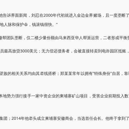
诉界面新闻，刘忍在2000年代初就进入金边金界赌场，且一度垄断了
地人脉和保护伞，钱滚钱很快。”
帮团队垄断，仅二楼少量份额由马来西亚华人帮派运营，二者形成平衡
高放贷3000美元；无力偿还债务者，会被直接转卖到电诈园区抵账，单
族的相关关系均由其牵线搭桥；郑某某常年以拥有“特殊身份”自居，靠
地势力强行接手一家中资企业的柬埔寨矿山项目，受害企业前期投入数
集团；2014年他牵头成立柬埔寨安徽商会，当选首任会长。他终于拿到