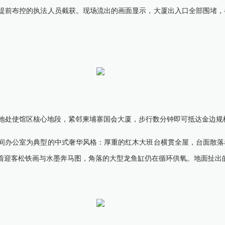
前布控的执法人员截获。现场流出的画面显示，大厦出入口全部围堵，
处使馆区核心地段，紧邻柬埔寨国会大厦，步行数分钟即可抵达金边规模
办公室为典型的中式奢华风格：厚重的红木大班台横贯全屋，台面散落
着迎客松铁画与水墨奔马图，角落的大型龙鱼缸仍在循环供氧。地面扯出