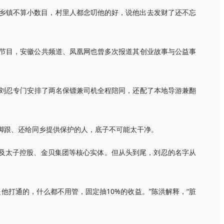
的乡镇不算小数目，村里人都念叨他的好，说他出去发财了还不忘
题节目，安徽公共频道、凤凰网也曾多次报道其创业故事与公益事
，刘忍专门安排了两名保镖兼司机全程陪同，还配了本地导游兼翻
脚跟、还给同乡提供保护的人，底子不可能太干净。
以及太子控股、金贝集团等核心实体。但从头到尾，刘忍的名字从
打通的，什么都不用管，固定抽10%的收益。”陈洪解释，“脏