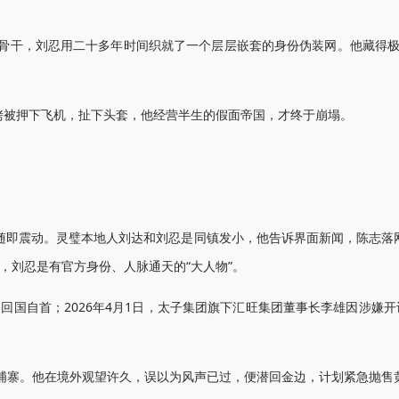
干，刘忍用二十多年时间织就了一个层层嵌套的身份伪装网。他藏得极深
被押下飞机，扯下头套，他经营半生的假面帝国，才终于崩塌。
随即震动。灵璧本地人刘达和刘忍是同镇发小，他告诉界面新闻，陈志落
，刘忍是有官方身份、人脉通天的“大人物”。
回国自首；2026年4月1日，太子集团旗下汇旺集团董事长李雄因涉嫌
寨。他在境外观望许久，误以为风声已过，便潜回金边，计划紧急抛售