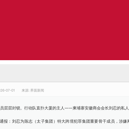
26-07-01
来源:
界面新闻
人员层层封锁。行动队直扑大厦的主人——柬埔寨安徽商会会长刘忍的私
通报：刘忍为陈志（太子集团）特大跨境犯罪集团重要骨干成员，涉嫌