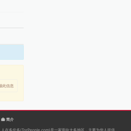
报此信息
简介
人在多伦多(TorPeople.com)是一家面向大多地区，主要为华人提供