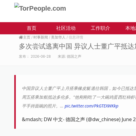
首页
社区活动
工作职介
本地
主页
/
时事新闻
/
美加华人
/ 信息详情
多次尝试逃离中国 异议人士董广平抵达
发布：
2026-06-28
来源:
德国之声
中国异议人士董广平上月搭乘橡皮艇逃往韩国，如今已抵达
周五搭乘加航抵达多伦多。“他刚刚吃了一大碗鸡蛋西红柿虾
平手持面碗的照片。…
pic.twitter.com/PkGTEXWKkp
&mdash; DW 中文- 德国之声 (@dw_chinese) June 28