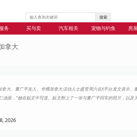
搜索
服务
买与卖
汽车相关
宠物与钓鱼
房
加拿大
加拿大。董广平友人、华裔加拿大活动人士盛雪周六在X平台发文表示，
仁汤面，”她在贴文中写道。贴文附上了一张与董广平同车的照片，以及
, 2026