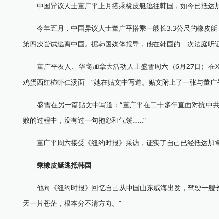
中国异议人士董广平上月搭乘橡皮艇逃往韩国，如今已抵达加
今年五月，中国异议人士董广平搭乘一艘长3.3公尺的橡皮艇
第四次尝试逃离中国。据韩国媒体报导，他在韩国的一次法庭听
董广平友人、华裔加拿大活动人士盛雪周六（6月27日）在X
鸡蛋西红柿虾仁汤面，”她在贴文中写道。贴文附上了一张与董广
盛雪在另一篇贴文中写道：“董广平在二十多年直面对抗中共的
败的过程中，没有过一句抱怨和气馁……”
董广平周六接受《纽约时报》采访，证实了自己已经抵达加拿大
乘橡皮艇逃抵韩国
他向《纽约时报》回忆自己从中国山东威海出发，驾驶一艘长约3
天一片苍茫，根本分不清方向。”