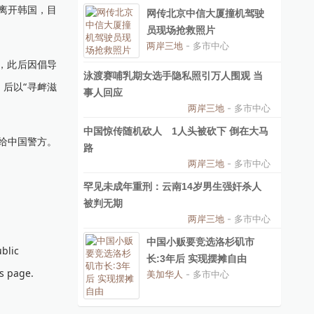
离开韩国，目
网传北京中信大厦撞机驾驶
员现场抢救照片
两岸三地
- 多市中心
除，此后因倡导
泳渡赛哺乳期女选手隐私照引万人围观 当
，后以“寻衅滋
事人回应
两岸三地
- 多市中心
中国惊传随机砍人 1人头被砍下 倒在大马
给中国警方。
路
两岸三地
- 多市中心
罕见未成年重刑：云南14岁男生强奸杀人
被判无期
两岸三地
- 多市中心
中国小贩要竞选洛杉矶市
blic
长:3年后 实现摆摊自由
is page.
美加华人
- 多市中心