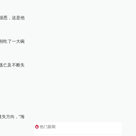
据悉，这是他
刚吃了一大碗
逃亡及不断失
失方向，“海
热门新闻