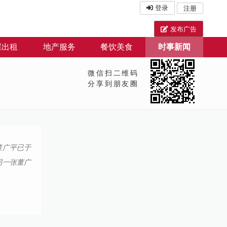
登录
注册
发布广告
屋出租
地产服务
餐饮美食
时事新闻
微信扫二维码
分享到朋友圈
董广平已于
另一张董广