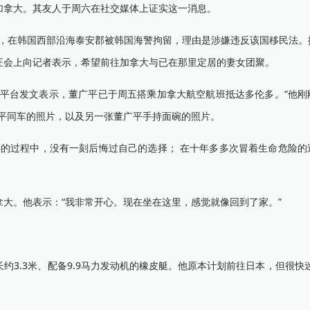
拿大。其友人于周六在社交媒体上证实这一消息。
，在韩国西部沿海泰安郡被韩国海警拘留，理由是涉嫌违反该国移民法。
证会上向记者表示，希望前往加拿大与已在那里定居的妻女团聚。
平台发文表示，董广平已于周五搭乘加拿大航空航班抵达多伦多。“他刚
平同车的照片，以及另一张董广平手持面碗的照片。
过程中，没有一刻后悔过自己的选择； 在十年多多次冒着生命危险的
。他表示：“我非常开心。现在坐在这里，感觉就像回到了家。”
.3米、配备9.9马力发动机的橡皮艇。他原本计划前往日本，但很快迷