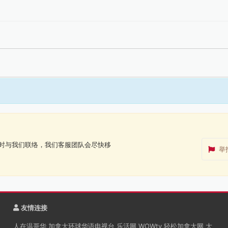
时与我们联络，我们客服团队会尽快移
举
友情连接
人在温哥华
加拿大环球华语电视台
乐活网
WOWtv
轻松加拿大网
大