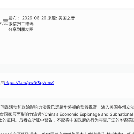
发布：
2026-06-26
来源:
美国之音
基层
微信扫二维码
分享到朋友圈
层
https://t.co/pwfKKq7mx8
济间谍活动和政治影响力渗透已远超华盛顿的监管视野，渗入美国各州立
ina’s Economic Espionage and Subnational Influ
士的证词。后者在听证中警告，不应将中国政府的行为与更广泛的华裔美