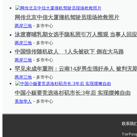
网传北京中信大厦撞机驾驶员现场抢救照片
两岸三地
- 多市中心
泳渡赛哺乳期女选手隐私照引万人围观 当事人回
两岸三地
- 多市中心
中国惊传随机砍人 1人头被砍下 倒在大马路
两岸三地
- 多市中心
罕见未成年重刑：云南14岁男生强奸杀人 被判无
两岸三地
- 多市中心
中国小贩要竞选洛杉矶市长:3年后 实现摆摊自由
美加华人
- 多市中心
联系我
TorPeop