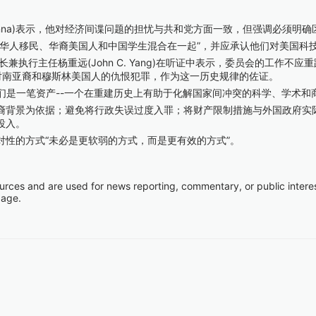
anna)表示，他对经济间谍问题的担忧与共和党方面一致，但强调必须明
人移民、华裔美国人和中国学生混合在一起”，并应承认他们对美国科
stice)会长兼执行主任杨重远(John C. Yang)在听证中表示，委员会的
针对南亚裔和穆斯林美国人的仇恨犯罪，作为这一历史规律的佐证。
是一笔资产--一个在重建历史上有助于化解国家间冲突的科学、学术和
背景为依据；避免将行政失误过度入罪；将财产限制措施与外国政府实际
投入。
的方式“未必是更软弱的方式，而是更有效的方式”。
ources and are used for news reporting, commentary, or public interes
page.