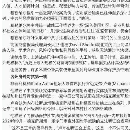
委员会主席、密歇根州共和党联邦众议员约翰·穆勒纳尔(John Moo
入侵、人才招募计划、信息战、秘密影响力网络、跨国镇压针对华裔侨
穆勒纳尔援引一起近期诉讼案为例，说明威胁触角已延伸至多深：加利福尼亚
钟，中共的恶意影响力必须受到正面回击，”他说。
穆勒纳尔将中共统一战线工作描述为一场“深入美国社区、企业和机构
和社区团体均是“软目标”，并指出这类渗透活动往往“在监管有限、安
穆勒纳尔呼吁采取与中共手法相匹配的应对策略：“我们的回应必须与
前国防情报局代理局长大卫·谢德(David Shedd)就北京的工
络入侵、学术合作、风险投资和私募股权等手段，获取无法通过合法渠
谢德表示，上述战略已使中国在电信、人工智能、量子计算、高超音速武器和
计规模称为“历史上最大规模的财富与知识转移”，每年损失估计高达约6
谢德警告，许多私营企业高管仍未意识到对华业务不加保护所带来的长远代
各州身处对抗第一线
非营利机构State Armor创始人兼首席执行官迈克尔·卢奇(Micha
他描述了中共关联实体在敏感军事设施附近进行实体预置布局的规律：一名前人
拉斯加州核导弹发射井附近；一家中国公司曾试图在距大福克斯空军基地(Gran
卢奇认为内布拉斯加州和德克萨斯州在州级应对措施上走在前列，两
还专门组建了州级网络司令部，以应对对农村社区的网络威胁。
他描述了向推动保护性立法的州议员施压的有组织行动--内布拉斯加
2024年9月，德克萨斯州一场专门审查外国对手威胁的立法听证会遭
“这不是正常的倡导行为，”卢奇在听证会上说，“这是一个不认同民