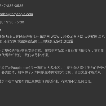
647-835-0535
sales@torpeople.com
: 9:30 - 5:30
接
哥华
加拿大环球华语电视台
乐活网
WOWtv
轻松加拿大网
大饭桶网
星岛
报
环球华网
埃德蒙顿新网
58同城多伦多站
加国通
一定规模的网站交换友情链接。在您把本站加入贵站友情链接后，请将贵
接代码发给我们。我们会尽快处理。
多(TorPeople.com)是一家面向大多地区，主要为华人提供服务的分类
。各类团体、机构和个人均可以在本网站发布信息，请自觉遵守相关规
对所有在本站发布的信息和言论的真实性、有效性不负任何责任。