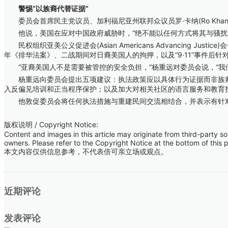
警惕“以族裔代替证据”
委员会首席民主党议员、加利福尼亚州联邦众议员罗·卡纳(Ro Kh
他说，美国在应对中国政府威胁时，“绝不能以任何方式将其与骚扰华
民权组织亚美公义促进会(Asian Americans Advancing Ju
年《排华法案》、二战期间对日裔美国人的拘押，以及“9·11”事件后
“亚裔美国人不是需要被管控的安全负担，”杨重远对委员会说，“我们
杨重远向委员会提出五项建议：执法政策应以具体行为证据而非族裔
入反偏见培训和正当程序保护；以及加大对相关社区的语言服务和教育
他敦促委员会将任何执法措施与重建民间交流相结合，并表示有针对性
版权说明 / Copyright Notice:
Content and images in this article may originate from third-party s
owners. Please refer to the Copyright Notice at the bottom of this 
本文内容仅供信息参考，不代表倍可亲立场或观点。
近期评论
发表评论