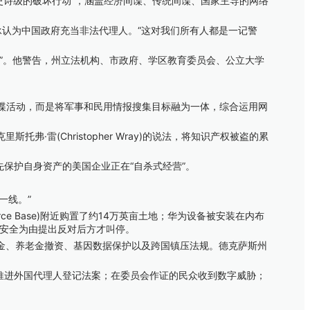
一场史诗级的破坏行动”，涵盖经济间谍、传统间谍、国家主导的网络
罪，承认为中国政府充当非法代理人。“这对我们所有人都是一记警
”。他警告，州立法机构、市政府、学区教育委员会、公立大学
府间谍活动，而是将军事和民用情报搜集目标融为一体，综合运用网
(Christopher Wray)的说法，将知识产权被盗的累
先保护自身资产的美国企业正在“自杀式经营”。
一线。”
e Base)附近购置了约14万英亩土地；华为设备被安装在内布
以国家安全为由提出反对后方才叫停。
、养老金撤资、基因数据保护以及跨国镇压法规。德克萨斯州
推进外国代理人登记法案；在委员会作证的民众收到数字威胁；