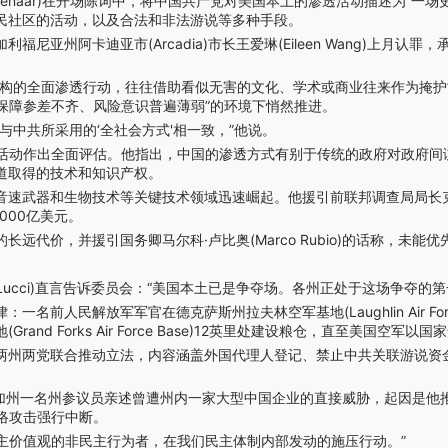
lenaar)在开场陈词中，将中国共产党对美国本土的渗透活动描述为“
民社区的活动，以及合法和非法游说等多种手段。
州阿卡迪亚市(Arcadia)市长王爱琳(Eileen Wang)上月认
的全面渗透行动，往往借助看似无害的文化、学术或商业往来作为掩护
全保障参差不齐、风险意识普遍薄弱”的环境下悄然推进。
中共所采用的‘全社会方式'相一致，”他说。
业间谍活动作出全面评估。他指出，中国的渗透方式有别于传统的政府对政
道取得的技术和知识产权。
生物技术等关键技术领域迅速崛起。他援引前联邦调查局局长克里斯托弗·雷
000亿美元。
价，并援引国务卿马尔科·卢比奥(Marco Rubio)的话称，未能优
el Lucci)直言告诉委员会：“美国本土已是争夺场。各州正处于这场争夺的第
民解放军军官在德克萨斯州拉夫林空军基地(Laughlin Air Forc
d Forks Air Force Base)12英里处建设粮仓，直至美国空军
州两党联合推动立法，内容涵盖外国代理人登记、禁止中共关联游说资金
州一名州参议员亲述曾遭州内一家大型中国企业的直接威胁，起因是他
网络攻击强行中断。
主价值观的非民主行为者，在我们民主体制内部发动的施压行动。”