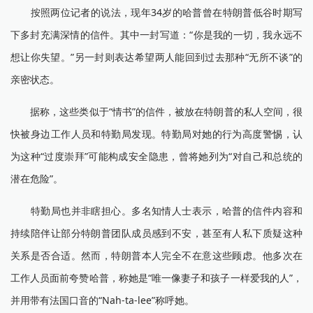
按照两位记者的说法，现年34岁的哈普曾在特朗普低谷时期写
下多封充满深情的信件。其中一封写道：“你是我的一切，我永远不
想让你失望。”另一封则表达希望两人能回到过去那种“无所不谈”的
亲密状态。
据称，这些类似于“情书”的信件，被放在特朗普的私人空间，很
快被身边工作人员和特勤局发现。特勤局对她的行为高度警惕，认
为这种“过度崇拜”可能构成安全隐患，曾将她列为“对自己和总统的
潜在危险”。
特勤局也并非瞎担心。多名知情人士表示，哈普的信件内容和
持续陪伴让部分特朗普团队成员感到不安，甚至有人私下质疑这种
关系是否合适。然而，特朗普本人完全不在意这些顾虑。他多次在
工作人员面前夸赞哈普，称她是“唯一像妻子和孩子一样爱我的人”，
并用带有法国口音的“Nah-ta-lee”称呼她。