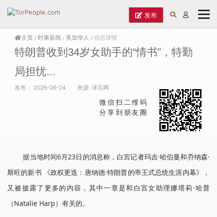
发布
主页
/
时事新闻
/
美加华人
/ 信息详情
特朗普收到34岁女助手的“情书”，特勤
局担忧...
发布：
2026-06-24
来源:
译言网
微信扫二维码
分享到朋友圈
据当地时间6月23日的消息称，白宫记者玛吉·哈伯曼和乔纳森·
斯旺的新书 《政权更迭：唐纳德·特朗普的帝王式总统生涯内幕》，
又被披露了更多的内容，其中一章是和白宫女助理娜塔莉·哈普
（Natalie Harp）有关的。