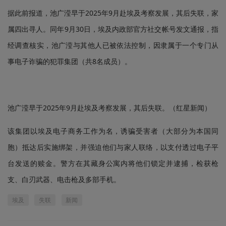
据此前报道，池广滢早于2025年9月赴埃及考察发展，其后失联，家
属四出寻人。同年9月30日，埃及内政部官方社交帐号发文通报，指
经调查核实，池广滢与其他人已被依法控制，因隶属于一个专门从
事电子诈骗的犯罪集团（共8名成员）。
池广滢早于2025年9月赴埃及考察发展，其后失联。（红星新闻）
该集团以埃及电子商务工作为名，诱骗受害者（大部分为本国同
胞）抵达后实施绑架，并强迫他们与家人联络，以支付透过电子平
台发送的赎金。警方在其藏身公寓内将他们锁定并逮捕，检获枪
支、白刃武器、电击枪及多部手机。
埃及
失联
新闻