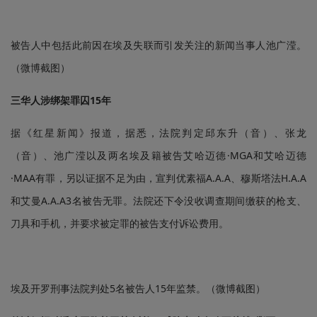
被告人中包括此前因在埃及失联而引发关注的新闻当事人池广滢。
（微博截图）
三华人涉绑架罪囚15年
据《红星新闻》报道，据悉，法院判定邱东升（音）、张龙
（音）、池广滢以及两名埃及籍被告艾哈迈德·MGA和艾哈迈德
·MAA有罪，另以证据不足为由，宣判优素福A.A.A、穆斯塔法H.A.A
和艾曼A.A.A3名被告无罪。法院还下令没收调查期间缴获的枪支、
刀具和手机，并要求被定罪的被告支付诉讼费用。
埃及开罗刑事法院判处5名被告人15年监禁。（微博截图）