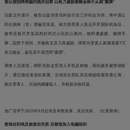
曾以假招聘诱骗同胞并囚禁 以枪刀威胁索赎金称不从就“撕票”
法庭文件显示，被告以提供资讯科技行业工作机会为饵，将中国公
民任炳林（音）诱骗至埃及。检方指受害人抵达开罗国际机场后，
被带至新开罗某高档封闭式小区的公寓内，随即遭蒙眼、捆绑手
脚，囚禁于房间，并被枪支及刀具威胁。绑匪向受害人家属索要7万
美元赎金，扬言若不就范即“撕票”。
调查人员发现，绑匪先取走受害人手机及财物，再拍摄其被禁锢影
片，通过微信发送给家属。当地安全部队其后根据线索突袭公寓，
救出受害人，当场拘捕嫌疑人，并检获涉桉武器。
池广滢早于2025年9月赴埃及考察发展，其后失联。（红星新闻）
曾独自到埃及旅游后失联 后被指加入电骗组织