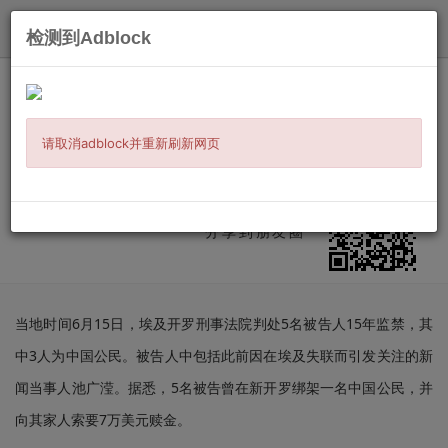
发布
检测到Adblock
主页
/
时事新闻
/
美加华人
/ 信息详情
埃及华女失踪案反转 她参与电诈持枪绑
架同胞遭囚
请取消adblock并重新刷新网页
发布：
2026-06-23
来源:
HK01
微信扫二维码
分享到朋友圈
当地时间6月15日，埃及开罗刑事法院判处5名被告人15年监禁，其
中3人为中国公民。被告人中包括此前因在埃及失联而引发关注的新
闻当事人池广滢。据悉，5名被告曾在新开罗绑架一名中国公民，并
向其家人索要7万美元赎金。